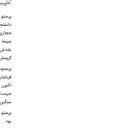
پرستو 
دانشجو
حجازی،
بلندش 
گریمش 
قربانی
اکنون 
حرمت م
سنگین‌ت
پرستو 
بود.