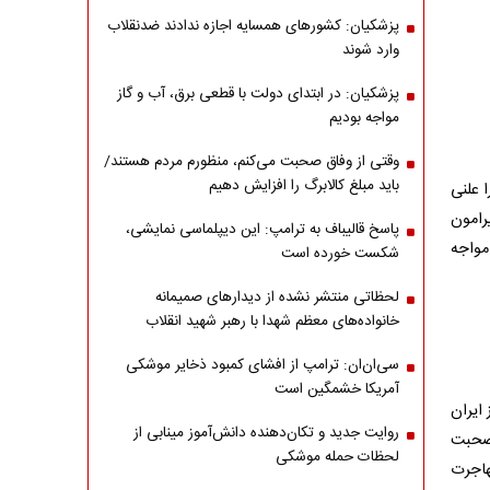
پزشکیان: کشورهای همسایه اجازه ندادند ضدنقلاب
وارد شوند
پزشکیان: در ابتدای دولت با قطعی برق، آب و گاز
مواجه بودیم
وقتی از وفاق صحبت می‌کنم، منظورم مردم هستند/
باید مبلغ کالابرگ را افزایش دهیم
ا علنی
رامون
پاسخ قالیباف به ترامپ: این دیپلماسی نمایشی،
مواجه
شکست خورده است
لحظاتی منتشر نشده از دیدارهای صمیمانه
خانواده‌های معظم شهدا با رهبر شهید انقلاب
سی‌ان‌ان: ترامپ از افشای کمبود ذخایر موشکی
آمریکا خشمگین است
ایران
روایت جدید و تکان‌دهنده دانش‌آموز مینابی از
 صحبت
لحظات حمله موشکی
هاجرت