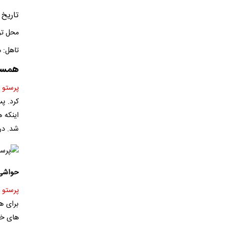
تاریخ تولد: 
محل تول
تاهل: 
همسر
پرستو 
کرد. پ
اینکه 
شد. در
حواشی 
پرستو 
برای ه
های خو