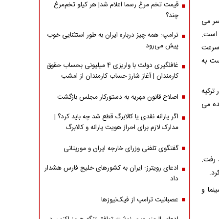
قیمت تخم مرغ رسما اعلام شد| هر کیلو تخم‌مرغ
چند؟
سر می
 است.
ترامپ: همه چیز درباره ایران به طور استثنایی خوب
پیش می‌رود
 سرعت
ست به
غافلگیری دولت با واریزی 4 میلیونی بحساب حقوق
کارمندان | آغاز شارژ حساب کارمندان از امشب
ترکیه
اصلاح قانون مهریه به دستورکار مجلس بازگشت
ده می
اگر یارانه نقدی یا کالابرگ قطع شد چه باید کرد؟ |
مدارک لازم برای احراز هویت یارانه و کالابرگ
گفتگوی تلفنی وزرای خارجه ایران و موریتانی
 رفت.
ادعای رویترز: ایران به کشورهای خلیج فارس هشدار
د.
داد
نما و
عصبانیت ترامپ از فیک‌نیوزها