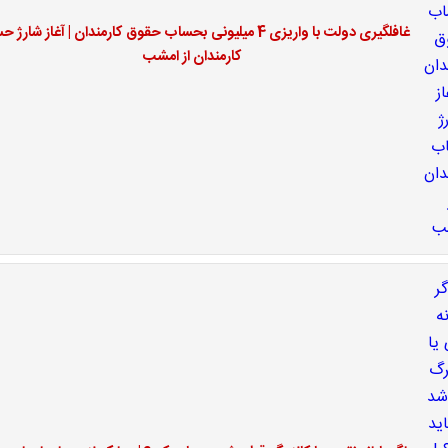
غافلگیری دولت با واریزی 4 میلیونی بحساب حقوق کارمندان | آغاز شار
کارمندان از امشب