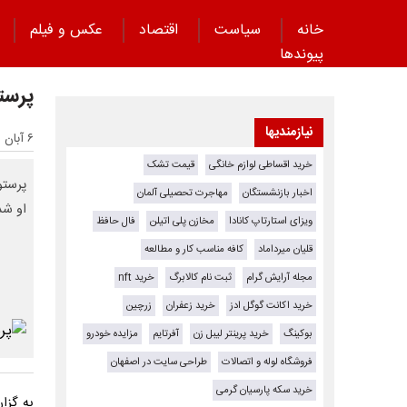
خانه
سیاست
اقتصاد
عکس و فیلم
پیوند‌ها
پرست
نیازمندیها
۶ آبان ۱۴۰۰ - ۱۵:۳۸
خرید اقساطی لوازم خانگی
قیمت تشک
پرستو
اخبار بازنشستگان
مهاجرت تحصیلی آلمان
او شد
ویزای استارتاپ کانادا
مخازن پلی اتیلن
فال حافظ
قلیان میرداماد
کافه مناسب کار و مطالعه
مجله آرایش گرام
ثبت نام کالابرگ
خرید nft
خرید اکانت گوگل ادز
خرید زعفران
زرچین
بوکینگ
خرید پرینتر لیبل زن
آفرتایم
مزایده خودرو
فروشگاه لوله و اتصالات
طراحی سایت در اصفهان
خرید سکه پارسیان گرمی
به گز