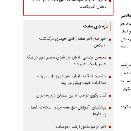
ادعای الجزیره: سرنوشت توافق تنگه هرمز اکنون در
دستان آمریکاست
صالحی
 ناصر
تازه های سایت
البته
خبر تلخ آخر هفته | امیر حیدری درگذشت
 آغاز و اولین نقش
+عکس
استاد
محسن رضایی: اجازه باز شدن مسیر دوم در تنگه
هرمز را نخواهیم داد
در مراسم
شده و
ترامپ: جنگ با ایران به‌زودی پایان می‌یابد؛
م، به
مذاکرات خوب پیش می‌رود
سکوتی
گفت‌وگوی ترامپ با بن سلمان درباره ایران
کرده‌
پزشکیان: آموزش حق همه مردم است؛ نه فقط
پولدارها
اخراج دو مأمور ارشد «موساد»؛