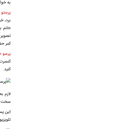
به خوا
پرستو 
برد، خ
خانم ب
تصویری
کمر حض
پرسو ص
کنسرت 
کنید.
لازم ب
سخت بو
این پ
تلویزی