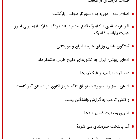
حساب کارمندان از امشب
اصلاح قانون مهریه به دستورکار مجلس بازگشت
اگر یارانه نقدی یا کالابرگ قطع شد چه باید کرد؟ | مدارک لازم برای احراز
هویت یارانه و کالابرگ
گفتگوی تلفنی وزرای خارجه ایران و موریتانی
ادعای رویترز: ایران به کشورهای خلیج فارس هشدار داد
عصبانیت ترامپ از فیک‌نیوزها
ادعای الجزیره: سرنوشت توافق تنگه هرمز اکنون در دستان آمریکاست
واکنش ترامپ به گزارش واشنگتن پست
آخرین وضعیت ذخایر سدها
آب پایتخت جیره‌بندی می شود؟