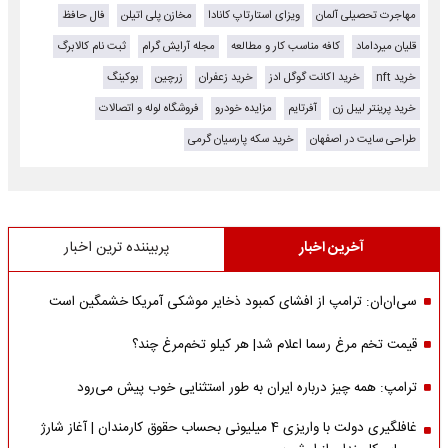
مهاجرت تحصیلی آلمان
ویزای استارتاپ کانادا
مخازن پلی اتیلن
فال حافظ
قلیان میرداماد
کافه مناسب کار و مطالعه
مجله آرایش گرام
ثبت نام کالابرگ
خرید nft
خرید اکانت گوگل ادز
خرید زعفران
زرچین
بوکینگ
خرید پرینتر لیبل زن
آفرتایم
مزایده خودرو
فروشگاه لوله و اتصالات
طراحی سایت در اصفهان
خرید سکه پارسیان گرمی
آخرین اخبار
پربیننده ترین اخبار
سی‌ان‌ان: ترامپ از افشای کمبود ذخایر موشکی آمریکا خشمگین است
قیمت تخم مرغ رسما اعلام شد| هر کیلو تخم‌مرغ چند؟
ترامپ: همه چیز درباره ایران به طور استثنایی خوب پیش می‌رود
غافلگیری دولت با واریزی 4 میلیونی بحساب حقوق کارمندان | آغاز شارژ