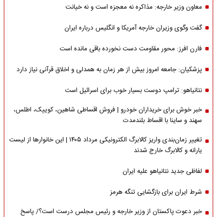
معاون وزیر خارجه: مذاکره نه معجزه است و نه خیانت
گفت وگوی وزیران خارجه آمریکا و انگلیس درباره ایران
فارن افرز: محور مقاومت دست نخورده باقی مانده است
پزشکیان: جامعه امروز بیش از هر زمان به همدلی و اخلاق قرآنی نیاز دارد
نتانیاهو: ترامپ دوست بسیار خوب برای اسرائیل است
خبر خوش برای خریداران خودرو | فروش اقساطی شاهین، کوییک، اطلس،
سهند و ساینا با اقساط بلندمدت
تغییر زمان‌بندی واریز کالابرگ الکترونیکی مرداد ۱۴۰۵ | این خانوارها از لیست
یارانه و کالابرگ خارج شدند
لفاظی جدید نتانیاهو علیه ایران
شرط ایران برای بازگشایی تنگه هرمز
خبر دعوت پاکستان از وزیر خارجه و رئیس مجلس درست است؟/ پاسخ