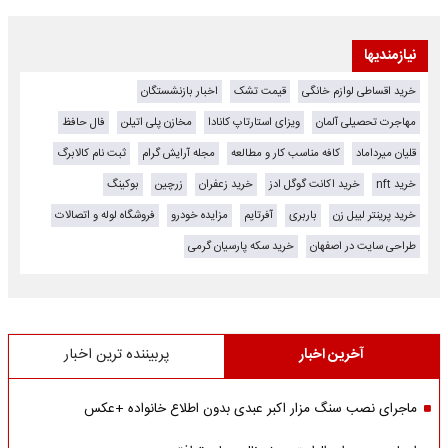
نیازمندیها
خرید اقساطی لوازم خانگی
قیمت تشک
اخبار بازنشستگان
مهاجرت تحصیلی آلمان
ویزای استارتاپ کانادا
مخازن پلی اتیلن
فال حافظ
قلیان میرداماد
کافه مناسب کار و مطالعه
مجله آرایش گرام
ثبت نام کالابرگ
خرید nft
خرید اکانت گوگل ادز
خرید زعفران
زرچین
بوکینگ
خرید پرینتر لیبل زن
باربری
آفرتایم
مزایده خودرو
فروشگاه لوله و اتصالات
طراحی سایت در اصفهان
خرید سکه پارسیان گرمی
آخرین اخبار
پربیننده ترین اخبار
ماجرای نصب سنگ مزار اکبر عبدی بدون اطلاع خانواده +عکس