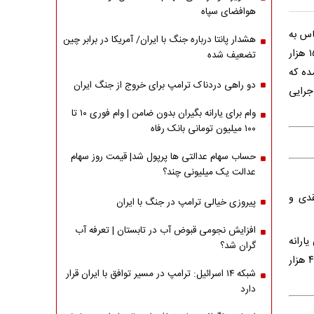
هوافضای سپاه
اس به
هشدار پانتا درباره جنگ با ایران/ آمریکا در برابر چین
ازای هر یک از اعضای خانوار در سه دهک اول ۲۰۰ هزار تومان و دو دهک بعدی ۱۵۰ هزار
تضعیف شده
ده که
دو راهی دردناک ترامپ برای خروج از جنگ ایران
جرایی
وام برای یارانه بگیران بدون ضامن | وام فوری ۱۰ تا
۱۰۰ میلیون تومانی بانک رفاه
حساب سهام عدالتی ها پرپول شد| قیمت روز سهام
عدالت یک میلیونی چند؟
قدی و
پیروزی خیالی ترامپ در جنگ با ایران
افزایش نجومی قبوض آب در تابستان | تعرفه آب
نه معیشتی بنزین، ۲۲۷ هزار و ۵۰۰ تومان یارانه
گران شد؟
نقدی و یک میلیون تومان کارت اعتباری دریافت می‌کند، در مجموع یک میلیون و ۴۳۲ هزار
شبکه ۱۴ اسرائیل: ترامپ در مسیر توافق با ایران قرار
دارد