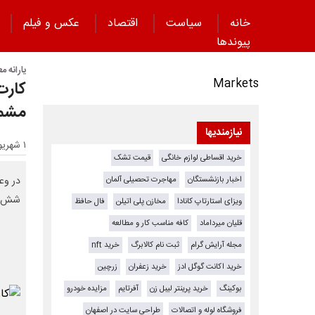
خانه
سیاست
اقتصاد
عکس و فیلم
پیوند‌ها
یارانه م
Markets
مشمو
نیازمندیها
۱ شهریور ۱۴۰۰ - ۱۵:۵۵
خرید اقساطی لوازم خانگی
قیمت تشک
اخبار بازنشستگان
مهاجرت تحصیلی آلمان
در وع
شش ما
ویزای استارتاپ کانادا
مخازن پلی اتیلن
فال حافظ
قلیان میرداماد
کافه مناسب کار و مطالعه
مجله آرایش گرام
ثبت نام کالابرگ
خرید nft
خرید اکانت گوگل ادز
خرید زعفران
زرچین
بوکینگ
خرید پرینتر لیبل زن
آفرتایم
مزایده خودرو
فروشگاه لوله و اتصالات
طراحی سایت در اصفهان