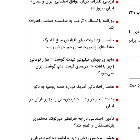
ارزیابی تلگراف درباره توافق احتمالی ایران و عمان/
ایران پیروز شد
حالا اگر این خانواده در دهک سوم و چهارم باشد، ۲۰۵ هزار تومان یارانه معیشتی بنزین، ۲۲۷
روزنامه پاکستانی: ترامپ به شکست حماسی اعتراف
کند
 نقدی را
نفر بیش از سه برابر
جلسه ویژه دولت برای افزایش مبلغ کالابرگ |
دهک‌های پایین درآمدی خبر خوش رسید
ماجرای جهش میلیونی قیمت گوشت ۴ هزار تومانی
| چرا با افت ۳۰ درصدی قیمت دام، گوشت ارزان
نمی‌شود؟
پرداخت
هشدار اطلاعاتی آمریکا درباره حمله روسیه به ناتو
پدیده النینو در راه است/پیش‌بینی پاییز پر بارش در
ایران
تأمین اجتماعی در چه شرایطی می‌تواند مستمری
بازنشستگان را قطع کند؟
هشدار محسن رضایی درباره ادامه محاصره دریایی