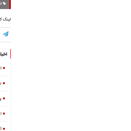
کا
لینک کو
اخبا
ا
د
و
اع
آ