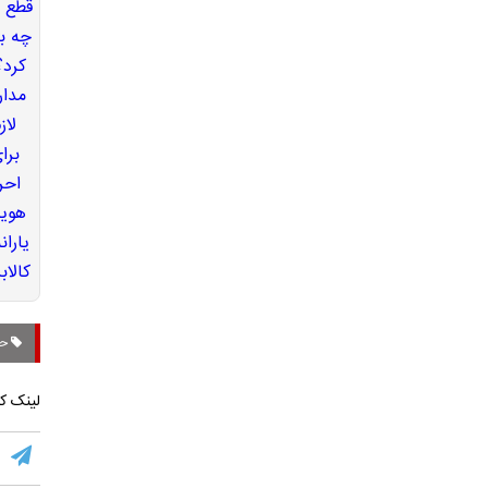
حق
لینک کو