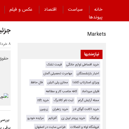
خانه
سیاست
اقتصاد
عکس و فیلم
پیوند‌ها
جزئی
Markets
۸ خرداد ۱۴۰۳ - ۱۰:۳۱
نیازمندیها
حقوق 
خرید اقساطی لوازم خانگی
قیمت تشک
اخبار بازنشستگان
مهاجرت تحصیلی آلمان
ویزای استارتاپ کانادا
مخازن پلی اتیلن
فال حافظ
قلیان میرداماد
کافه مناسب کار و مطالعه
مجله آرایش گرام
ثبت نام کالابرگ
خرید nft
خرید اکانت گوگل ادز
خرید زعفران
زرچین
بوکینگ
خرید پرینتر لیبل زن
آفرتایم
مزایده خودرو
بررسی 
فروشگاه لوله و اتصالات
طراحی سایت در اصفهان
برقی ب