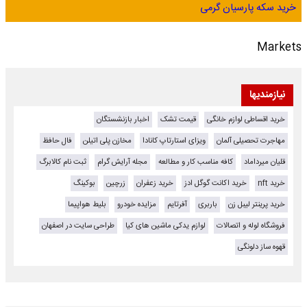
خرید سکه پارسیان گرمی
Markets
نیازمندیها
خرید اقساطی لوازم خانگی
قیمت تشک
اخبار بازنشستگان
مهاجرت تحصیلی آلمان
ویزای استارتاپ کانادا
مخازن پلی اتیلن
فال حافظ
قلیان میرداماد
کافه مناسب کار و مطالعه
مجله آرایش گرام
ثبت نام کالابرگ
خرید nft
خرید اکانت گوگل ادز
خرید زعفران
زرچین
بوکینگ
خرید پرینتر لیبل زن
باربری
آفرتایم
مزایده خودرو
بلیط هواپیما
فروشگاه لوله و اتصالات
لوازم یدکی ماشین های کیا
طراحی سایت در اصفهان
قهوه ساز دلونگی