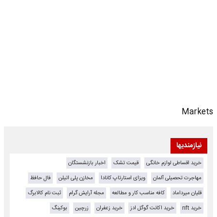
Markets
نیازمندیها
خرید اقساطی لوازم خانگی
قیمت تشک
اخبار بازنشستگان
مهاجرت تحصیلی آلمان
ویزای استارتاپ کانادا
مخازن پلی اتیلن
فال حافظ
قلیان میرداماد
کافه مناسب کار و مطالعه
مجله آرایش گرام
ثبت نام کالابرگ
خرید nft
خرید اکانت گوگل ادز
خرید زعفران
زرچین
بوکینگ