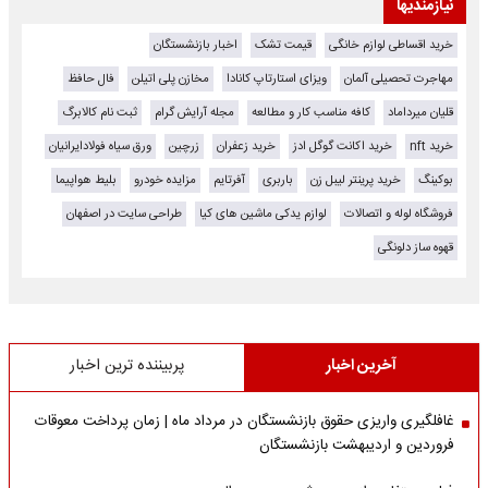
نیازمندیها
خرید اقساطی لوازم خانگی
قیمت تشک
اخبار بازنشستگان
مهاجرت تحصیلی آلمان
ویزای استارتاپ کانادا
مخازن پلی اتیلن
فال حافظ
قلیان میرداماد
کافه مناسب کار و مطالعه
مجله آرایش گرام
ثبت نام کالابرگ
خرید nft
خرید اکانت گوگل ادز
خرید زعفران
زرچین
ورق سیاه فولادایرانیان
بوکینگ
خرید پرینتر لیبل زن
باربری
آفرتایم
مزایده خودرو
بلیط هواپیما
فروشگاه لوله و اتصالات
لوازم یدکی ماشین های کیا
طراحی سایت در اصفهان
قهوه ساز دلونگی
آخرین اخبار
پربیننده ترین اخبار
غافلگیری واریزی حقوق بازنشستگان در مرداد ماه | زمان پرداخت معوقات
فروردین و اردیبهشت بازنشستگان