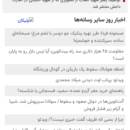
توصیف رهبر شهید انقلاب از تصویری که از شهید حججی در اسارت
داعش منتشر شد