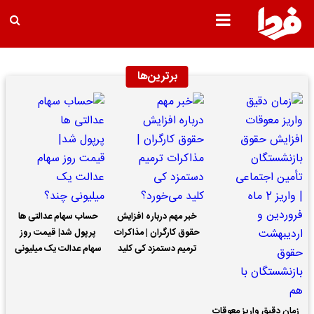
برترین‌ها
خبر مهم درباره افزایش
حساب سهام عدالتی ها
حقوق کارگران | مذاکرات
پرپول شد| قیمت روز
ترمیم دستمزد کی کلید
سهام عدالت یک میلیونی
می‌خورد؟
چند؟
زمان دقیق واریز معوقات