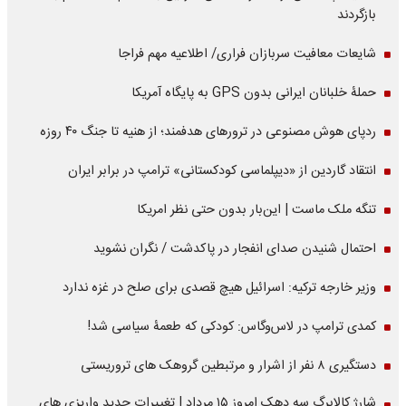
بازگردند
شایعات معافیت سربازان فراری/ اطلاعیه مهم فراجا
حملۀ خلبانان ایرانی بدون GPS به پایگاه آمریکا
ردپای هوش مصنوعی در ترورهای هدفمند؛ از هنیه تا جنگ ۴۰ روزه
انتقاد گاردین از «دیپلماسی کودکستانی» ترامپ در برابر ایران
تنگه ملک ماست | این‌بار بدون حتی نظر امریکا
احتمال شنیدن صدای انفجار در پاکدشت / نگران نشوید
وزیر خارجه ترکیه: اسرائیل هیچ قصدی برای صلح در غزه ندارد
کمدی ترامپ در لاس‌وگاس: کودکی که طعمۀ سیاسی شد!
دستگیری ۸ نفر از اشرار و مرتبطین گروهک های تروریستی
شارژ کالابرگ سه دهک امروز ۱۵ مرداد | تغییرات جدید واریزی های