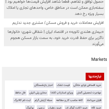
Markets
نیازمندیها
خرید اقساطی لوازم خانگی
قیمت تشک
اخبار بازنشستگان
مهاجرت تحصیلی آلمان
ویزای استارتاپ کانادا
مخازن پلی اتیلن
فال حافظ
قلیان میرداماد
کافه مناسب کار و مطالعه
مجله آرایش گرام
ثبت نام کالابرگ
خرید nft
خرید اکانت گوگل ادز
خرید زعفران
زرچین
بوکینگ