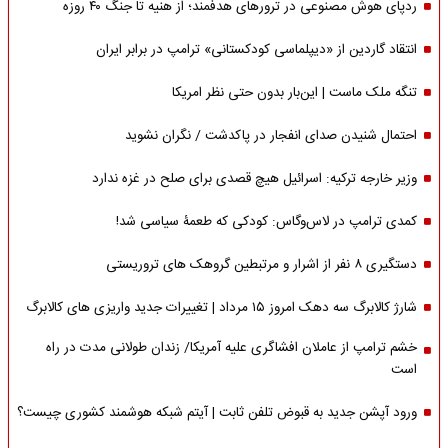
ردپای هوش مصنوعی در ترورهای هدفمند؛ از هنیه تا جنگ ۴۰ روزه
انتقاد گاردین از «دیپلماسی کودکستانی» ترامپ در برابر ایران
تنگه ملک ماست | این‌بار بدون حتی نظر امریکا
احتمال شنیدن صدای انفجار در پاکدشت / نگران نشوید
وزیر خارجه ترکیه: اسرائیل هیچ قصدی برای صلح در غزه ندارد
کمدی ترامپ در لاس‌وگاس: کودکی که طعمۀ سیاسی شد!
دستگیری ۸ نفر از اشرار و مرتبطین گروهک های تروریستی
شارژ کالابرگ سه دهک امروز ۱۵ مرداد | تغییرات جدید واریزی های کالابرگ
خشم ترامپ از عاملان افشاگری‌ علیه آمریکا/ زندان طولانی مدت در راه
است
ورود آپشن جدید به قبوض تلفن ثابت | آیتم شبکه هوشمند کشوری چیست؟