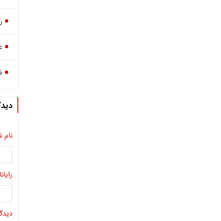
ر
ع
ش
دیدگ
نام ش
رایانا
دیدگا