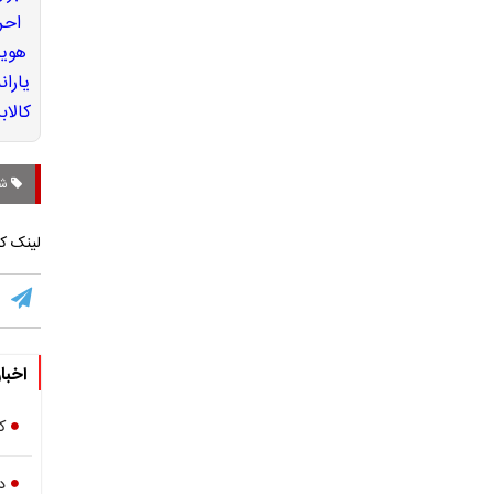
شر
لینک کو
اخبا
ک
د