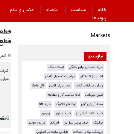
خانه
سیاست
اقتصاد
عکس و فیلم
پیوند‌ها
قطعی
Markets
قطع 
۱۹ شهریور ۱۴۰۳ - ۰۹:۱۱
نیازمندیها
خرید اقساطی لوازم خانگی
قیمت تشک
اخبار بازنشستگان
مهاجرت تحصیلی آلمان
میلی‌م
ویزای استارتاپ کانادا
مخازن پلی اتیلن
فال حافظ
قلیان میرداماد
کافه مناسب کار و مطالعه
مجله آرایش گرام
ثبت نام کالابرگ
خرید nft
خرید اکانت گوگل ادز
خرید زعفران
زرچین
بوکینگ
خرید پرینتر لیبل زن
آفرتایم
مزایده خودرو
فروشگاه لوله و اتصالات
طراحی سایت در اصفهان