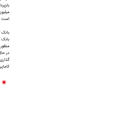
است و جمع 
بانک ک
بانک ک
منظور 
گذاری،
کاماپ