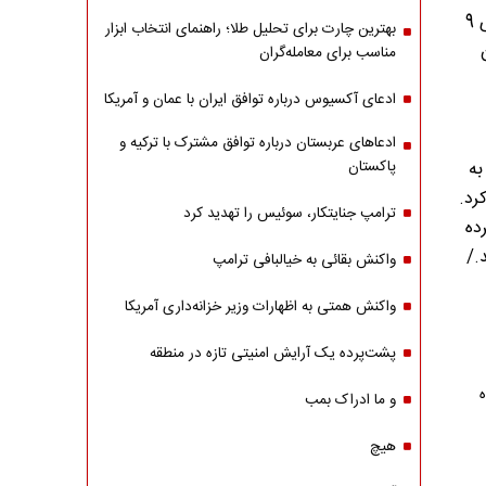
بازپرداخت مشخص شده را برای متقاضی در نظر بگیرد، مبلغ هر قسط برای وی 9
بهترین چارت برای تحلیل طلا؛ راهنمای انتخاب ابزار
مان
مناسب برای معامله‌گران
ادعای آکسیوس درباره توافق ایران با عمان و آمریکا
ادعاهای عربستان درباره توافق مشترک با ترکیه و
به
پاکستان
رد.
ترامپ جنایتکار، سوئیس را تهدید کرد
پرده
./
واکنش بقائی به خیالبافی ترامپ
واکنش همتی به اظهارات وزیر خزانه‌داری آمریکا
پشت‌پرده یک آرایش امنیتی تازه در منطقه
و ما ادراک بمب
هیچ