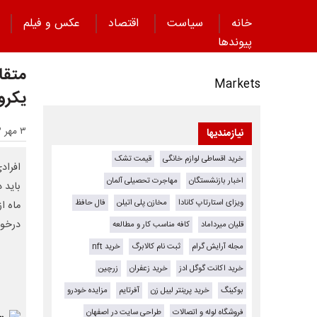
خانه
سیاست
اقتصاد
عکس و فیلم
پیوند‌ها
متقا
Markets
یکروزه بدو
۳ مهر ۱۴۰۳ - ۰۱:۴۵
نیازمندیها
خرید اقساطی لوازم خانگی
قیمت تشک
اخبار بازنشستگان
مهاجرت تحصیلی آلمان
باید 
ویزای استارتاپ کانادا
مخازن پلی اتیلن
فال حافظ
ماه ا
درخوا
قلیان میرداماد
کافه مناسب کار و مطالعه
مجله آرایش گرام
ثبت نام کالابرگ
خرید nft
خرید اکانت گوگل ادز
خرید زعفران
زرچین
بوکینگ
خرید پرینتر لیبل زن
آفرتایم
مزایده خودرو
فروشگاه لوله و اتصالات
طراحی سایت در اصفهان