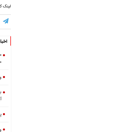
لینک کو
اخبا
ح
وام 300 میلیونی 
آ
پردا
وا