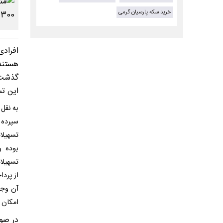
خرید سکه پارسیان گرمی
هستند 
گذشت ی
این ت
به نقل
سپرده گ
تسهیلا
بوده و
از پرد
آن وجو
امکان 
در صور