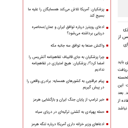
پزشکیان: آمریکا تلاش می‌کند همسایگان را علیه ما
بسیج کند
ادعای رویترز درباره توافق ایران و عمان/محاصره
شاورزی
دریایی برداشته می‌شود؟
س از
ای
واکنش صنعا به توافق سه جانبه مکه
چرا پزشکیان به جای قالیباف تفاهم‌نامه آتش‌بس را
 باید
امضا کرد؟/ پزشکیان: هیچ امتیازی در تفاهم‌نامه
دریافت
ندادیم
لحسنه
پیام عراقچی به کشورهای همسایه: برادری واقعی را
ت این
در پیش گیریم
و حداکثر به 36 ماه می‌رسد. بعد
خبر ترامپ از پایان جنگ ایران و بازگشایی هرمز
ده از
نباشد
حمله پهپادی به کشتی ترکیه‌ای در دریای سیاه
ادعاهای وزیر خزانه داری آمریکا درباره تنگه هرمز