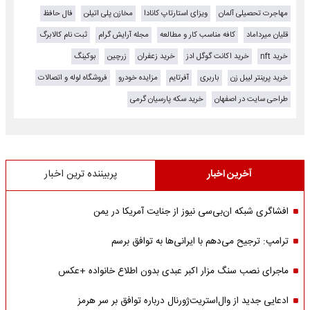
مهاجرت تحصیلی آلمان
ویزای استارتاپ کانادا
مخازن پلی اتیلن
فال حافظ
قلیان میرداماد
کافه مناسب کار و مطالعه
مجله آرایش گرام
ثبت نام کالابرگ
خرید nft
خرید اکانت گوگل ادز
خرید زعفران
زرچین
بوکینگ
خرید پرینتر لیبل زن
باربری
آفرتایم
مزایده خودرو
فروشگاه لوله و اتصالات
طراحی سایت در اصفهان
خرید سکه پارسیان گرمی
آخرین اخبار
پربیننده ترین اخبار
افشاگری شبکه ان‌بی‌سی نیوز از جنایت آمریکا در یمن
ترامپ: ترجیح می‌دهم با ایرانی‌‌ها به توافق برسم
ماجرای نصب سنگ مزار اکبر عبدی بدون اطلاع خانواده +عکس
ادعایی جدید از وال‌استریت‌ژورنال درباره توافق بر سر هرمز