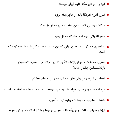
فیدان: توافق مکه علیه ایران نیست
فارن افرز: آمریکا باید از خاورمیانه برود
واکنش رئیس کمیسیون امنیت ملی به توافق مکه
سفر ناگهانی فرمانده سنتکام به تل‌آویو
عراقچی: مذاکرات با عمان برای تعیین مسیر موقت تقریبا به نتیجه نزدیک
است
تسویه معوقات حقوق بازنشستگان تامین اجتماعی | معوقات حقوق
بازنشستگان چقدر است؟
تصاویر: اعزام زائر اولی‌های آبادانی به زیارت امام هشتم
فرمانده نیروی زمینی سپاه: خبررسانی عرصه نبرد روایت ها و حقیقت‌ها است
هشدار امام جمعه بغداد درباره توطئه آمریکا
ارزش سهام عدالت این برگه ها 10 میلیون تومان شد | استعلام ارزش سهام