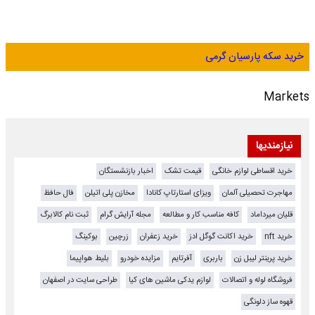
خرید سکه پارسیان گرمی
Markets
نیازمندیها
خرید اقساطی لوازم خانگی
قیمت تشک
اخبار بازنشستگان
مهاجرت تحصیلی آلمان
ویزای استارتاپ کانادا
مخازن پلی اتیلن
فال حافظ
قلیان میرداماد
کافه مناسب کار و مطالعه
مجله آرایش گرام
ثبت نام کالابرگ
خرید nft
خرید اکانت گوگل ادز
خرید زعفران
زرچین
بوکینگ
خرید پرینتر لیبل زن
باربری
آفرتایم
مزایده خودرو
بلیط هواپیما
فروشگاه لوله و اتصالات
لوازم یدکی ماشین های کیا
طراحی سایت در اصفهان
قهوه ساز دلونگی