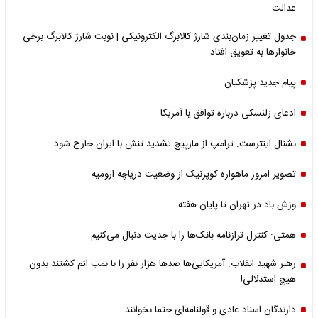
عدالت
جدول تغییر زمان‌بندی شارژ کالابرگ الکترونیکی | نوبت شارژ کالابرگ برخی
خانوارها به تعویق افتاد
پیام جدید پزشکیان
ادعای زلنسکی درباره توافق با آمریکا
نشنال اینترست: ترامپ از مارپیچ تشدید تنش با ایران خارج شود
تصویر امروز ماهواره کوپرنیک از وضعیت دریاچه ارومیه
وزش باد در تهران تا پایان هفته
همتی: کنترل ترازنامه بانک‌ها را با جدیت دنبال می‌کنیم
رهبر شهید انقلاب: آمریکایی‌ها صدها هزار نفر را با بمب اتم کشتند بدون
هیچ استدلالی!
دارندگان اسناد عادی و قولنامه‌ای حتما بخوانند