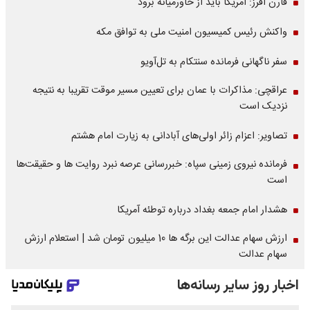
فارن افرز: آمریکا باید از خاورمیانه برود
واکنش رئیس کمیسیون امنیت ملی به توافق مکه
سفر ناگهانی فرمانده سنتکام به تل‌آویو
عراقچی: مذاکرات با عمان برای تعیین مسیر موقت تقریبا به نتیجه
نزدیک است
تصاویر: اعزام زائر اولی‌های آبادانی به زیارت امام هشتم
فرمانده نیروی زمینی سپاه: خبررسانی عرصه نبرد روایت ها و حقیقت‌ها
است
هشدار امام جمعه بغداد درباره توطئه آمریکا
ارزش سهام عدالت این برگه ها 10 میلیون تومان شد | استعلام ارزش
سهام عدالت