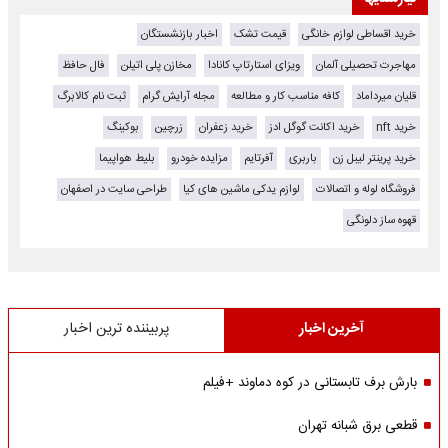
خرید اقساطی لوازم خانگی
قیمت تشک
اخبار بازنشستگان
مهاجرت تحصیلی آلمان
ویزای استارتاپ کانادا
مخازن پلی اتیلن
فال حافظ
قلیان میرداماد
کافه مناسب کار و مطالعه
مجله آرایش گرام
ثبت نام کالابرگ
خرید nft
خرید اکانت گوگل ادز
خرید زعفران
زرچین
بوکینگ
خرید پرینتر لیبل زن
باربری
آفرتایم
مزایده خودرو
بلیط هواپیما
فروشگاه لوله و اتصالات
لوازم یدکی ماشین های کیا
طراحی سایت در اصفهان
قهوه ساز دلونگی
آخرین اخبار
پربیننده ترین اخبار
بارش برف تابستانی در کوه دماوند +فیلم
قطعی برق شبانه تهران