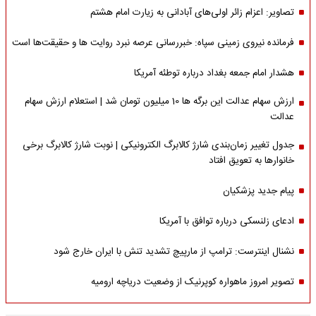
تصاویر: اعزام زائر اولی‌های آبادانی به زیارت امام هشتم
فرمانده نیروی زمینی سپاه: خبررسانی عرصه نبرد روایت ها و حقیقت‌ها است
هشدار امام جمعه بغداد درباره توطئه آمریکا
ارزش سهام عدالت این برگه ها 10 میلیون تومان شد | استعلام ارزش سهام
عدالت
جدول تغییر زمان‌بندی شارژ کالابرگ الکترونیکی | نوبت شارژ کالابرگ برخی
خانوارها به تعویق افتاد
پیام جدید پزشکیان
ادعای زلنسکی درباره توافق با آمریکا
نشنال اینترست: ترامپ از مارپیچ تشدید تنش با ایران خارج شود
تصویر امروز ماهواره کوپرنیک از وضعیت دریاچه ارومیه