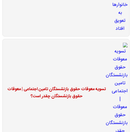
تسویه معوقات حقوق بازنشستگان تامین اجتماعی | معوقات
حقوق بازنشستگان چقدر است؟