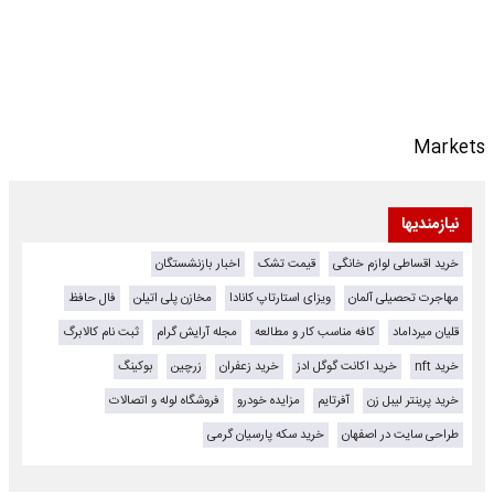
Markets
نیازمندیها
خرید اقساطی لوازم خانگی
قیمت تشک
اخبار بازنشستگان
مهاجرت تحصیلی آلمان
ویزای استارتاپ کانادا
مخازن پلی اتیلن
فال حافظ
قلیان میرداماد
کافه مناسب کار و مطالعه
مجله آرایش گرام
ثبت نام کالابرگ
خرید nft
خرید اکانت گوگل ادز
خرید زعفران
زرچین
بوکینگ
خرید پرینتر لیبل زن
آفرتایم
مزایده خودرو
فروشگاه لوله و اتصالات
طراحی سایت در اصفهان
خرید سکه پارسیان گرمی