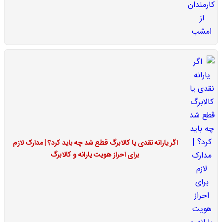
اگر یارانه نقدی یا کالابرگ قطع شد چه باید کرد؟ | مدارک لازم
برای احراز هویت یارانه و کالابرگ