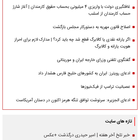
غافلگیری دولت با واریزی 4 میلیونی بحساب حقوق کارمندان | آغاز شارژ
حساب کارمندان از امشب
اصلاح قانون مهریه به دستورکار مجلس بازگشت
اگر یارانه نقدی یا کالابرگ قطع شد چه باید کرد؟ | مدارک لازم برای احراز
هویت یارانه و کالابرگ
گفتگوی تلفنی وزرای خارجه ایران و موریتانی
ادعای رویترز: ایران به کشورهای خلیج فارس هشدار داد
عصبانیت ترامپ از فیک‌نیوزها
ادعای الجزیره: سرنوشت توافق تنگه هرمز اکنون در دستان آمریکاست
تازه های سایت
خبر تلخ آخر هفته | امیر حیدری درگذشت +عکس