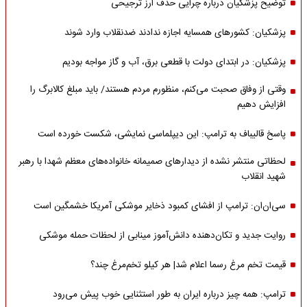
توضیح پزشکیان درباره چرایی حذف ارز ترجیحی
پزشکیان: کشورهای همسایه اجازه ندادند ضدنقلاب وارد شوند
پزشکیان: در ابتدای دولت با قطعی برق، آب و گاز مواجه بودیم
وقتی از وفاق صحبت می‌کنم، منظورم مردم هستند/ باید مبلغ کالابرگ را
افزایش دهیم
پاسخ قالیباف به ترامپ: این دیپلماسی نمایشی، شکست خورده است
لحظاتی منتشر نشده از دیدارهای صمیمانه خانواده‌های معظم شهدا با رهبر
شهید انقلاب
سی‌ان‌ان: ترامپ از افشای کمبود ذخایر موشکی آمریکا خشمگین است
روایت جدید و تکان‌دهنده دانش‌آموز مینابی از لحظات حمله موشکی
قیمت تخم مرغ رسما اعلام شد| هر کیلو تخم‌مرغ چند؟
ترامپ: همه چیز درباره ایران به طور استثنایی خوب پیش می‌رود