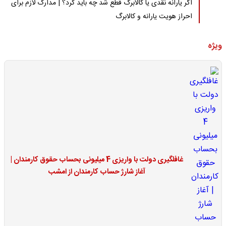
اگر یارانه نقدی یا کالابرگ قطع شد چه باید کرد؟ | مدارک لازم برای
احراز هویت یارانه و کالابرگ
ویژه
غافلگیری دولت با واریزی 4 میلیونی بحساب حقوق کارمندان |
آغاز شارژ حساب کارمندان از امشب