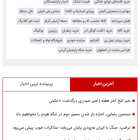
خرید اقساطی لوازم خانگی
قیمت تشک
اخبار بازنشستگان
مهاجرت تحصیلی آلمان
ویزای استارتاپ کانادا
مخازن پلی اتیلن
فال حافظ
قلیان میرداماد
کافه مناسب کار و مطالعه
مجله آرایش گرام
ثبت نام کالابرگ
خرید nft
خرید اکانت گوگل ادز
خرید زعفران
زرچین
بوکینگ
خرید پرینتر لیبل زن
آفرتایم
مزایده خودرو
فروشگاه لوله و اتصالات
طراحی سایت در اصفهان
خرید سکه پارسیان گرمی
آخرین اخبار
پربیننده ترین اخبار
خبر تلخ آخر هفته | امیر حیدری درگذشت +عکس
محسن رضایی: اجازه باز شدن مسیر دوم در تنگه هرمز را نخواهیم داد
ترامپ: جنگ با ایران به‌زودی پایان می‌یابد؛ مذاکرات خوب پیش می‌رود