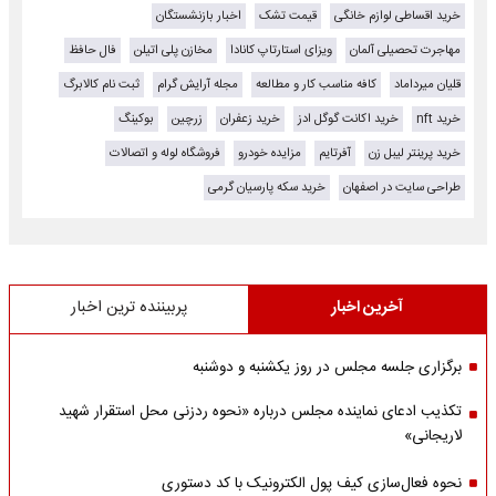
خرید اقساطی لوازم خانگی
قیمت تشک
اخبار بازنشستگان
مهاجرت تحصیلی آلمان
ویزای استارتاپ کانادا
مخازن پلی اتیلن
فال حافظ
قلیان میرداماد
کافه مناسب کار و مطالعه
مجله آرایش گرام
ثبت نام کالابرگ
خرید nft
خرید اکانت گوگل ادز
خرید زعفران
زرچین
بوکینگ
خرید پرینتر لیبل زن
آفرتایم
مزایده خودرو
فروشگاه لوله و اتصالات
طراحی سایت در اصفهان
خرید سکه پارسیان گرمی
آخرین اخبار
پربیننده ترین اخبار
برگزاری جلسه مجلس در روز یکشنبه و دوشنبه
تکذیب ادعای نماینده مجلس درباره «نحوه ردزنی محل استقرار شهید
لاریجانی»
نحوه فعال‌سازی کیف پول الکترونیک با کد دستوری