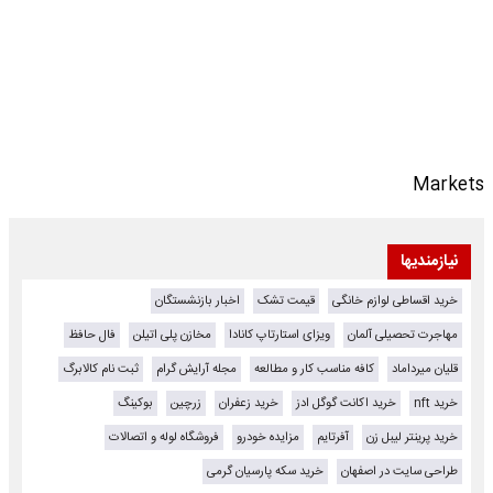
Markets
نیازمندیها
خرید اقساطی لوازم خانگی
قیمت تشک
اخبار بازنشستگان
مهاجرت تحصیلی آلمان
ویزای استارتاپ کانادا
مخازن پلی اتیلن
فال حافظ
قلیان میرداماد
کافه مناسب کار و مطالعه
مجله آرایش گرام
ثبت نام کالابرگ
خرید nft
خرید اکانت گوگل ادز
خرید زعفران
زرچین
بوکینگ
خرید پرینتر لیبل زن
آفرتایم
مزایده خودرو
فروشگاه لوله و اتصالات
طراحی سایت در اصفهان
خرید سکه پارسیان گرمی