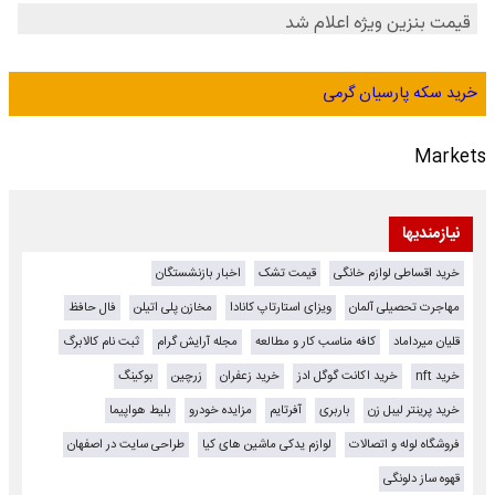
خرید سکه پارسیان گرمی
Markets
نیازمندیها
خرید اقساطی لوازم خانگی
قیمت تشک
اخبار بازنشستگان
مهاجرت تحصیلی آلمان
ویزای استارتاپ کانادا
مخازن پلی اتیلن
فال حافظ
قلیان میرداماد
کافه مناسب کار و مطالعه
مجله آرایش گرام
ثبت نام کالابرگ
خرید nft
خرید اکانت گوگل ادز
خرید زعفران
زرچین
بوکینگ
خرید پرینتر لیبل زن
باربری
آفرتایم
مزایده خودرو
بلیط هواپیما
فروشگاه لوله و اتصالات
لوازم یدکی ماشین های کیا
طراحی سایت در اصفهان
قهوه ساز دلونگی