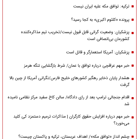
ترکیه: توافق مکه علیه ایران نیست
پرونده «کلثوم اکبری» به کجا رسید؟
پزشکیان: وضعیت گرانی قابل قبول نیست/تخریب تیم مذاکره‌کننده
کشورمان بی‌انصافی است
پزشکیان: آمریکا استعمارگر و قاتل است
خبر مهم عراقچی درباره توافق با عمان/ شرط بازگشایی تنگه هرمز
هشدار پایان ذخایر رهگیر کشورهای خلیج فارس/نگرانی آمریکا از چین بالا
گرفت
اقدام جنجالی ترامپ بعد از رای دادگاه/ سالن کاخ سفید مرکز نظامی نامیده
شد
خبر مهم درباره افزایش حقوق کارگران | مذاکرات ترمیم دستمزد کی کلید
می‌خورد؟
چشم انداز «توافق مکه»/ اهداف عربستان، ترکیه و پاکستان چیست؟