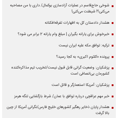
شوخی حاج‌قاسم در عملیات آزادسازی بوکمال/ داری با من مصاحبه‌
می‌کنی؟! شیطنت می‌کنی!
هشدار دادستان کل به اظهارات تفرقه‌افکنانه
خبرخوش برای یارانه بگیران | مبلغ وام یارانه 2 برابر می شود؟
ترکیه: توافق مکه علیه ایران نیست
پرونده «کلثوم اکبری» به کجا رسید؟
پزشکیان: وضعیت گرانی قابل قبول نیست/تخریب تیم مذاکره‌کننده
کشورمان بی‌انصافی است
پزشکیان: آمریکا استعمارگر و قاتل است
خبر مهم عراقچی درباره توافق با عمان/ شرط بازگشایی تنگه هرمز
هشدار پایان ذخایر رهگیر کشورهای خلیج فارس/نگرانی آمریکا از چین
بالا گرفت