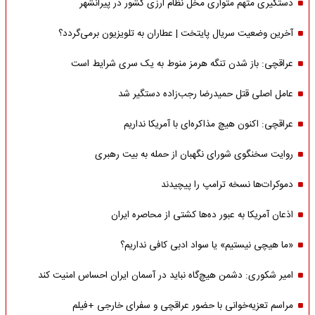
دستگیری متهم متواری مخل نظام ارزی کشور در پیرانشهر
آخرین وضعیت سریال پایتخت | عطاران به تلویزیون برمی‌گردد؟
عراقچی: باز شدن تنگه هرمز منوط به یک سری شرایط است
عامل اصلی قتل حمیدرضا رجب‌زاده دستگیر شد
عراقچی: اکنون هیچ مذاکره‌ای با آمریکا نداریم
روایت سخنگوی شورای نگهبان از حمله به بیت رهبری
دموکرات‌ها نسخه ترامپ را پیچیدند
اذعان آمریکا به عبور ده‌ها کشتی از محاصره ایران
«ما هیچی نیستیم» یا سواد ادبی کافی نداریم؟
امیر شکوری: دشمن هیچ‌گاه نباید در آسمان ایران احساس امنیت کند
مراسم تعزیه‌خوانی با حضور عراقچی و سفرای خارجی +فیلم