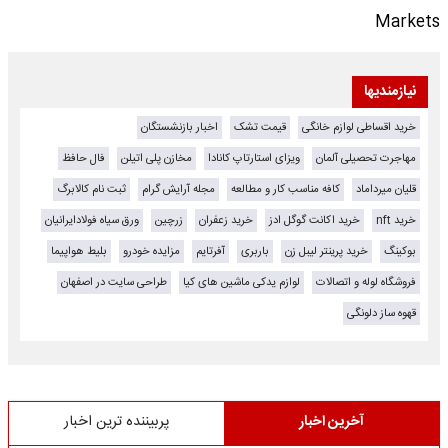
Markets
نیازمندیها
خرید اقساطی لوازم خانگی
قیمت تشک
اخبار بازنشستگان
مهاجرت تحصیلی آلمان
ویزای استارتاپ کانادا
مخازن پلی اتیلن
فال حافظ
قلیان میرداماد
کافه مناسب کار و مطالعه
مجله آرایش گرام
ثبت نام کالابرگ
خرید nft
خرید اکانت گوگل ادز
خرید زعفران
زرچین
ورق سیاه فولادایرانیان
بوکینگ
خرید پرینتر لیبل زن
باربری
آفرتایم
مزایده خودرو
بلیط هواپیما
فروشگاه لوله و اتصالات
لوازم یدکی ماشین های کیا
طراحی سایت در اصفهان
قهوه ساز دلونگی
آخرین اخبار
پربیننده ترین اخبار