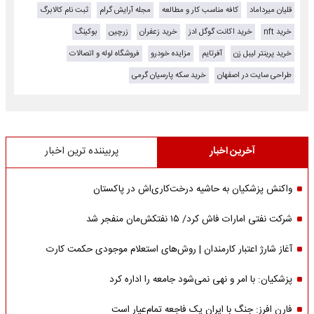
قلیان میرداماد
کافه مناسب کار و مطالعه
مجله آرایش گرام
ثبت نام کالابرگ
خرید nft
خرید اکانت گوگل ادز
خرید زعفران
زرچین
بوکینگ
خرید پرینتر لیبل زن
آفرتایم
مزایده خودرو
فروشگاه لوله و اتصالات
طراحی سایت در اصفهان
خرید سکه پارسیان گرمی
آخرین اخبار
پربیننده ترین اخبار
واکنش پزشکیان به حاشیه درخت‌کاری‌اش در پاکستان
شرکت نفتی امارات فاش کرد/ ۱۵ نفتکش‌مان منفجر شد
آغاز شارژ اعتبار کارمندان | روش‌های استعلام موجودی حکمت کارت
پزشکیان: با امر و نهی نمی‌شود جامعه را اداره کرد
فارن افرز: جنگ با ایران یک فاجعه تمام‌عیار است