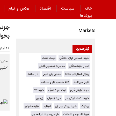
خانه
سیاست
اقتصاد
عکس و فیلم
پیوند‌ها
جزئی
Markets
بخوا
۲۷ اردیبهشت ۱۴۰۵ - ۱۳:۱۳
نیازمندیها
خرید اقساطی لوازم خانگی
قیمت تشک
مدیرع
اخبار بازنشستگان
مهاجرت تحصیلی آلمان
کشوری
ویزای استارتاپ کانادا
مخازن پلی اتیلن
فال حافظ
قلیان میرداماد
کافه مناسب کار و مطالعه
مجله آرایش گرام
ثبت نام کالابرگ
خرید nft
خرید اکانت گوگل ادز
خرید زعفران
زرچین
بوکینگ
خرید پرینتر لیبل زن
آفرتایم
مزایده خودرو
فروشگاه لوله و اتصالات
طراحی سایت در اصفهان