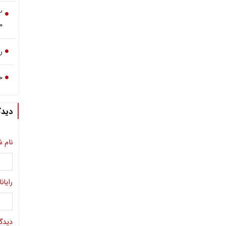
۰۰
ر
خ
دیدگ
نام ش
رایانا
دیدگا