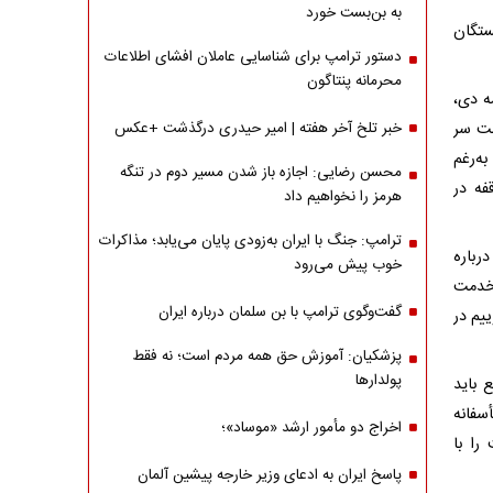
به بن‌بست خورد
ستگان
دستور ترامپ برای شناسایی عاملان افشای اطلاعات
محرمانه پنتاگون
ه دی،
شت سر
خبر تلخ آخر هفته | امیر حیدری درگذشت +عکس
که به‌رغم
محسن رضایی: اجازه باز شدن مسیر دوم در تنگه
فه در
هرمز را نخواهیم داد
ترامپ: جنگ با ایران به‌زودی پایان می‌یابد؛ مذاکرات
رباره
خوب پیش می‌رود
 خدمت
گفت‌وگوی ترامپ با بن سلمان درباره ایران
یم در
پزشکیان: آموزش حق همه مردم است؛ نه فقط
پولدارها
 باید
أسفانه
اخراج دو مأمور ارشد «موساد»؛
را با
پاسخ ایران به ادعای وزیر خارجه پیشین آلمان