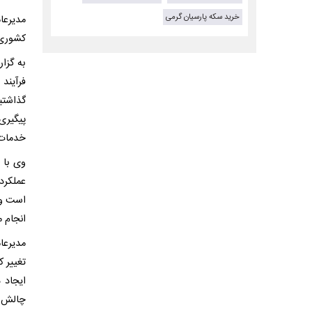
خرید سکه پارسیان گرمی
مدیرعا
کشوری 
به گزا
فرآیند
پیگیری
خدمات‌ر
وی با 
عملکرد
است و 
انجام م
مدیرعا
تغییر ک
ایجاد 
چالش م