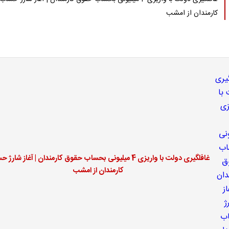
کارمندان از امشب
غافلگیری دولت با واریزی 4 میلیونی بحساب حقوق کارمندان | آغاز شار
کارمندان از امشب