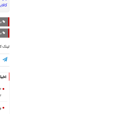
بی
بی
لینک کو
اخبا
ص
ب
و