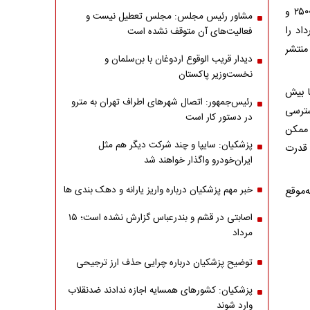
وی همچنین به تقویت بخش نظارتی و پاسخگویی اشاره کرد و گفت: مرکز تماس ۲۵۰۰ و
مشاور رئیس مجلس: مجلس تعطیل نیست و
اد را
فعالیت‌های آن متوقف نشده است
منتشر
دیدار قریب الوقوع اردوغان با بن‌سلمان و
نخست‌وزیر پاکستان
ا بیش
رئیس‌جمهور: اتصال شهرهای اطراف تهران به مترو
دسترسی
در دستور کار است
 ممکن
پزشکیان: سایپا و چند شرکت دیگر هم مثل
 قدرت
ایران‌خودرو واگذار خواهند شد
خبر مهم پزشکیان درباره واریز یارانه و دهک بندی ها
‌موقع
اصابتی در قشم و بندرعباس گزارش نشده است؛ ۱۵
مرداد
توضیح پزشکیان درباره چرایی حذف ارز ترجیحی
پزشکیان: کشورهای همسایه اجازه ندادند ضدنقلاب
وارد شوند