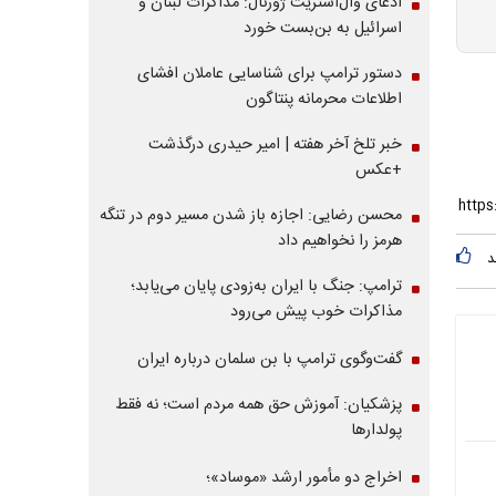
ادعای وال‌استریت ژورنال: مذاکرات لبنان و
اسرائیل به بن‌بست خورد
دستور ترامپ برای شناسایی عاملان افشای
اطلاعات محرمانه پنتاگون
خبر تلخ آخر هفته | امیر حیدری درگذشت
+عکس
محسن رضایی: اجازه باز شدن مسیر دوم در تنگه
هرمز را نخواهیم داد
د
ترامپ: جنگ با ایران به‌زودی پایان می‌یابد؛
مذاکرات خوب پیش می‌رود
گفت‌وگوی ترامپ با بن سلمان درباره ایران
پزشکیان: آموزش حق همه مردم است؛ نه فقط
پولدارها
اخراج دو مأمور ارشد «موساد»؛