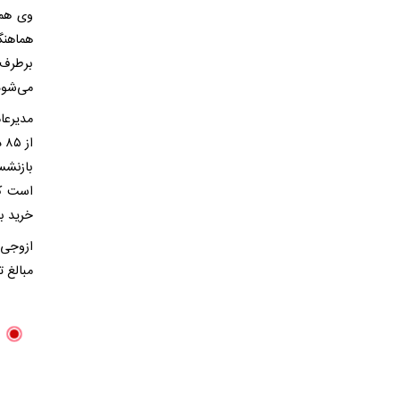
هماهنگ
برطرف 
می‌شود 
مدیرعا
از
بازنشس
است کا
خرید ب
ازوجی 
مبالغ ت