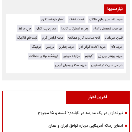
نیازمندیها
خرید اقساطی لوازم خانگی
قیمت تشک
اخبار بازنشستگان
مهاجرت تحصیلی آلمان
ویزای استارتاپ کانادا
مخازن پلی اتیلن
فال حافظ
قلیان میرداماد
کافه مناسب کار و مطالعه
مجله آرایش گرام
ثبت نام کالابرگ
خرید nft
خرید اکانت گوگل ادز
خرید زعفران
زرچین
بوکینگ
خرید پرینتر لیبل زن
آفرتایم
مزایده خودرو
فروشگاه لوله و اتصالات
طراحی سایت در اصفهان
خرید سکه پارسیان گرمی
آخرین اخبار
تیراندازی در یک مدرسه در تایلند/۲ کشته و ۱۵ مجروح
ادعای رسانه آمریکایی درباره توافق ایران و عمان