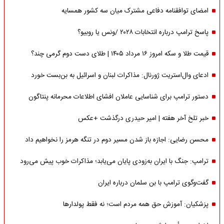
امضای توافقنامه دفاعی مشترک میان سه کشور همسایه
پاسخ ترامپ درباره انتخابات ۲۰۲۸ /ونس یا روبیو؟
قیمت طلا و سکه امروز ۱۶ مرداد ۱۴۰۵ | طلای دست دوم گرمی چند؟
ادعای وال‌استریت ژورنال: مذاکرات لبنان و اسرائیل به بن‌بست خورد
دستور ترامپ برای شناسایی عاملان افشای اطلاعات محرمانه پنتاگون
خبر تلخ آخر هفته | امیر حیدری درگذشت +عکس
محسن رضایی: اجازه باز شدن مسیر دوم در تنگه هرمز را نخواهیم داد
ترامپ: جنگ با ایران به‌زودی پایان می‌یابد؛ مذاکرات خوب پیش می‌رود
گفت‌وگوی ترامپ با بن سلمان درباره ایران
پزشکیان: آموزش حق همه مردم است؛ نه فقط پولدارها