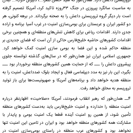
تروریستی داعش دارد. همان‌طور که سید حسن نصرا...، دبیرکل حزب‌ا... لبنان
به مناسبت سالگرد پیروزی در جنگ ۳۳‌روزه تاکید کرد، آمریکا تصمیم گرفته
است بار دیگر گروه تروریستی داعش را به صحنه برگرداند. در برهه کنونی، هر
دو کشور ایران و عربستان برای بومی‌سازی امنیت در غرب آسیا برنامه و اراده
جدی دارند. اقدامات ریاض برای کاهش تنش‌های منطقه‌ای و همچنین برخی
اقدامات کشورهای حاشیه خلیج‌فارس حاکی از آن است که فضای جدیدی بر
منطقه حاکم شده و این فضا به بومی سازی امنیت کمک خواهد کرد.
جمهوری اسلامی ایران نیز همان‌طور که در سال‌های گذشته توانسته جلوی
پیشروی داعش را ـــ‌ که از حمایت همین کشورهای منطقه برخوردار بود ـــ‌
بگیرد، این بار نیز به مدد دیپلماسی فعال و ایجاد بلوک ضدداعش، امنیت را به
منطقه هدیه خواهد داد و برنامه‌های آمریکا و صهیونیست‌ها برای باز تولید
تروریسم به محاق خواهد رفت.
۴ــ همان‌طور که رهبر انقلاب فرمودند، آمریکا «صلاحیت» اظهارنظر درباره
امنیت منطقه را «ندارد» و امنیت خلیج‌فارس باید به‌دست کشورهای منطقه
تأمین شود، از همین رو امنیت آینده قطعا یک امنیت بومی و پایدار با
مشارکت همه کشورهای منطقه خواهد بود و ایران در تامین این امنیت تنها
نخواهد بود و کشورهای عرب منطقه در راستای بومی‌سازی امنیت در