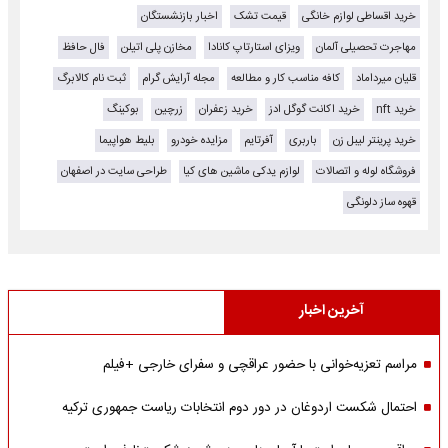
خرید اقساطی لوازم خانگی
قیمت تشک
اخبار بازنشستگان
مهاجرت تحصیلی آلمان
ویزای استارتاپ کانادا
مخازن پلی اتیلن
فال حافظ
قلیان میرداماد
کافه مناسب کار و مطالعه
مجله آرایش گرام
ثبت نام کالابرگ
خرید nft
خرید اکانت گوگل ادز
خرید زعفران
زرچین
بوکینگ
خرید پرینتر لیبل زن
باربری
آفرتایم
مزایده خودرو
بلیط هواپیما
فروشگاه لوله و اتصالات
لوازم یدکی ماشین های کیا
طراحی سایت در اصفهان
قهوه ساز دلونگی
آخرین اخبار
مراسم تعزیه‌خوانی با حضور عراقچی و سفرای خارجی +فیلم
احتمال شکست اردوغان در دور دوم انتخابات ریاست جمهوری ترکیه