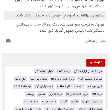
نیازمندیها
خرید اقساطی لوازم خانگی
قیمت تشک
اخبار بازنشستگان
مهاجرت تحصیلی آلمان
ویزای استارتاپ کانادا
مخازن پلی اتیلن
فال حافظ
قلیان میرداماد
کافه مناسب کار و مطالعه
مجله آرایش گرام
ثبت نام کالابرگ
خرید nft
خرید اکانت گوگل ادز
خرید زعفران
زرچین
بوکینگ
خرید پرینتر لیبل زن
باربری
آفرتایم
مزایده خودرو
بلیط هواپیما
فروشگاه لوله و اتصالات
لوازم یدکی ماشین های کیا
طراحی سایت در اصفهان