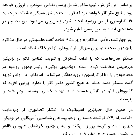
براساس این گزارش، تیپ مذکور شامل پرسنل نظامی سوئدی و نروژی خواهد
بود و تابع مقر ناتو خواهد بود که قرار است در شهر «میکلی» فنلاند، در حدود
۱۴۰ کیلومتری از مرز روسیه ایجاد شود. پیش‌بینی می‌شود این تصمیم در
هفته‌های آینده به طور رسمی اعلام شود.
روز چهارشنبه، «آنتی هاکانن» وزیر دفاع فنلاند گفت هلسینکی در حال مذاکره
با چندین متحد ناتو برای میزبانی از نیروهای آنها در خاک فنلاند است.
مسکو سال‌هاست که با ادامه گسترش و تقویت نظامی ناتو در نزدیکی
مرزهایش مخالفت کرده است. «ولادیمیر پوتین» رئیس‌جمهور روسیه در
مصاحبه‌ای با «تاکر کارلسون» روزنامه‌نگار سرشناس آمریکایی در اوایل فوریه
گفت مسکو قصد حمله به هیچ کشور عضو ناتو را ندارد. پوتین افزود که
کشورهای ناتو در تلاش هستند تا با تهدید خیالی روسیه، مردم خود را
بترسانند.
در همین حال خبرگزری اسپوتنیک با انتشار تصاویری از وب‌سایت
«فلایت‌رادار۲۴» نوشت، دسته‌ای از هواپیماهای شناسایی آمریکایی در نزدیکی
دریای سیاه و کریمه پرواز می‌کنند و وقتی چنین خوشه‌ای هم‌زمان ظاهر
می‌شود، معمولا هیچ اتفاق خوبی نمی‌افتد.