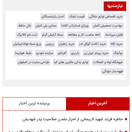
نیازمندیها
خرید اقساطی لوازم خانگی
قیمت تشک
اخبار بازنشستگان
مهاجرت تحصیلی آلمان
ویزای استارتاپ کانادا
مخازن پلی اتیلن
فال حافظ
قلیان میرداماد
کافه مناسب کار و مطالعه
مجله آرایش گرام
ثبت نام کالابرگ
خرید nft
خرید اکانت گوگل ادز
خرید زعفران
زرچین
ورق سیاه فولادایرانیان
بوکینگ
خرید پرینتر لیبل زن
باربری
آفرتایم
مزایده خودرو
بلیط هواپیما
فروشگاه لوله و اتصالات
لوازم یدکی ماشین های کیا
طراحی سایت در اصفهان
قهوه ساز دلونگی
آخرین اخبار
پربیننده ترین اخبار
خاطره فرزند شهید لاریجانی از احراز نشدن صلاحیت پدر شهدیش