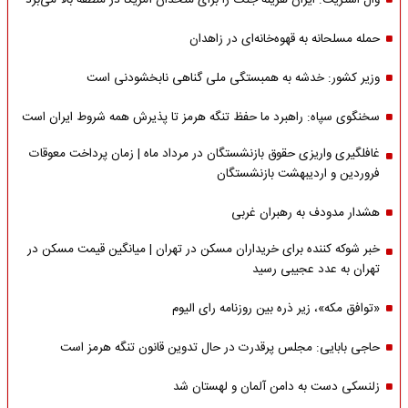
وال استریت: ایران هزینه جنگ را برای متحدان آمریکا در منطقه بالا می‌برد
حمله مسلحانه به قهوه‌خانه‌ای در زاهدان
وزیر کشور: خدشه به همبستگی ملی گناهی نابخشودنی است
سخنگوی سپاه: راهبرد ما حفظ تنگه هرمز تا پذیرش همه شروط ایران است
غافلگیری واریزی حقوق بازنشستگان در مرداد ماه | زمان پرداخت معوقات
فروردین و اردیبهشت بازنشستگان
هشدار مدودف به رهبران غربی
خبر شوکه کننده برای خریداران مسکن در تهران | میانگین قیمت مسکن در
تهران به عدد عجیبی رسید
«توافق مکه»، زیر ذره بین روزنامه رای الیوم
حاجی بابایی: مجلس پرقدرت در حال تدوین قانون تنگه هرمز است
زلنسکی دست به دامن آلمان و لهستان شد