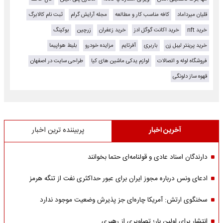
قلیان میرداماد
کافه مناسب کار و مطالعه
مجله آرایش گرام
ثبت نام کالابرگ
خرید nft
خرید اکانت گوگل ادز
خرید زعفران
زرچین
بوکینگ
خرید پرینتر لیبل زن
باربری
آفرتایم
مزایده خودرو
بلیط هواپیما
فروشگاه لوله و اتصالات
لوازم یدکی ماشین های کیا
طراحی سایت در اصفهان
قهوه ساز دلونگی
آخرین اخبار
پربیننده ترین اخبار
دارندگان اسناد عادی و قولنامه‌ای حتما بخوانند
ادعای ونس درباره مجوز ایران برای عبور حداکثری نفت از تنگه هرمز
سخنگوی ارتش: آمریکا چاره‌ای جز پذیرش وضعیت موجود ندارد
انتشار برای اولین بار؛ تصاویری از رهبری