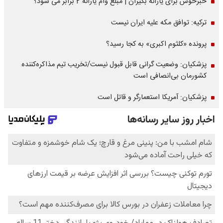
خبرخوش برای یارانه بگیران | مبلغ وام یارانه 2 برابر می شود؟
ترکیه: توافق مکه علیه ایران نیست
پرونده «کلثوم اکبری» به کجا رسید؟
پزشکیان: وضعیت گرانی قابل قبول نیست/تخریب تیم مذاکره‌کننده
کشورمان بی‌انصافی است
پزشکیان: آمریکا استعمارگر و قاتل است