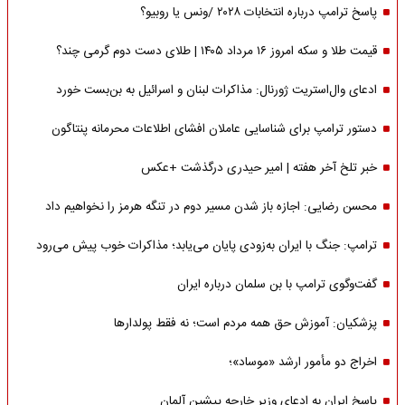
پاسخ ترامپ درباره انتخابات ۲۰۲۸ /ونس یا روبیو؟
قیمت طلا و سکه امروز ۱۶ مرداد ۱۴۰۵ | طلای دست دوم گرمی چند؟
ادعای وال‌استریت ژورنال: مذاکرات لبنان و اسرائیل به بن‌بست خورد
دستور ترامپ برای شناسایی عاملان افشای اطلاعات محرمانه پنتاگون
خبر تلخ آخر هفته | امیر حیدری درگذشت +عکس
محسن رضایی: اجازه باز شدن مسیر دوم در تنگه هرمز را نخواهیم داد
ترامپ: جنگ با ایران به‌زودی پایان می‌یابد؛ مذاکرات خوب پیش می‌رود
گفت‌وگوی ترامپ با بن سلمان درباره ایران
پزشکیان: آموزش حق همه مردم است؛ نه فقط پولدارها
اخراج دو مأمور ارشد «موساد»؛
پاسخ ایران به ادعای وزیر خارجه پیشین آلمان