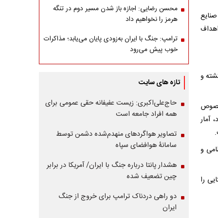
محسن رضایی: اجازه باز شدن مسیر دوم در تنگه
صنایع
هرمز را نخواهیم داد
اهداف
ترامپ: جنگ با ایران به‌زودی پایان می‌یابد؛ مذاکرات
خوب پیش می‌رود
ت اسلامی لبنان اعلام کرد که تلفات رژیم صهیونیستی به بیش از ۷۰ کشته و
تازه های سایت
حاج‌علی‌اکبری: زیست عفیفانه حقی عمومی برای
 خصوص
همه افراد جامعه است
، آمار
تصاویر هواگردهای منهدم‌شده دشمن توسط
سامانۀ هوافضای سپاه
بلدوزر نظامی و
هشدار پانتا درباره جنگ با ایران/ آمریکا در برابر
چین تضعیف شده
یی را
دو راهی دردناک ترامپ برای خروج از جنگ
ایران