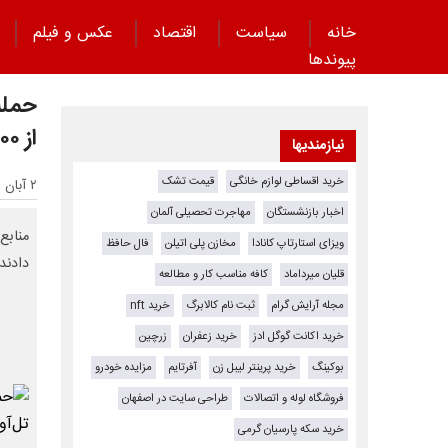
خانه
سیاست
اقتصاد
عکس و فیلم
پیوند‌ها
حمله
از ۱۰۰ منطقه در تل‌آویو
نیازمندیها
خرید اقساطی لوازم خانگی
قیمت تشک
۲ آبان ۱۴۰۳ - ۲۲:۵۰
اخبار بازنشستگان
مهاجرت تحصیلی آلمان
منابع
ویزای استارتاپ کانادا
مخازن پلی اتیلن
فال حافظ
دادند.
قلیان میرداماد
کافه مناسب کار و مطالعه
مجله آرایش گرام
ثبت نام کالابرگ
خرید nft
خرید اکانت گوگل ادز
خرید زعفران
زرچین
بوکینگ
خرید پرینتر لیبل زن
آفرتایم
مزایده خودرو
فروشگاه لوله و اتصالات
طراحی سایت در اصفهان
خرید سکه پارسیان گرمی