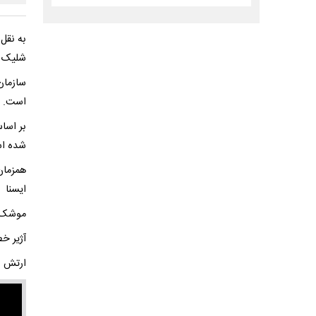
به نقل
شلیک 
سازمان
است.
بر اسا
شده ا
همزمان
ایسنا
موشک‌ها
آژیر خط
ارتش ر