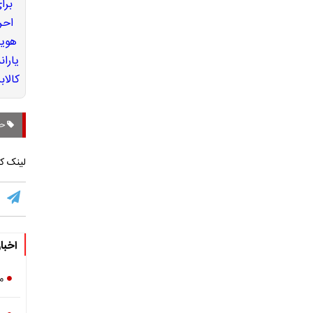
حمل
لینک کو
اخبا
م