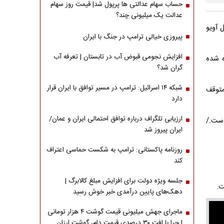
حساب سهام عدالتی ها پرپول شد| قیمت روز سهام
عدالت یک میلیونی چند؟
 آویو
پیروزی خیالی ترامپ در جنگ با ایران
افزایش نجومی قبوض آب در تابستان | تعرفه آب
ه شده
گران شد؟
شبکه ۱۴ اسرائیل: ترامپ در مسیر توافق با ایران قرار
متوقف
دارد
ارزیابی تلگراف درباره توافق احتمالی ایران و عمان/
است./
ایران پیروز شد
روزنامه پاکستانی: ترامپ به شکست حماسی اعتراف
کند
جلسه ویژه دولت برای افزایش مبلغ کالابرگ |
ت.
دهک‌های پایین درآمدی خبر خوش رسید
ماجرای جهش میلیونی قیمت گوشت ۴ هزار تومانی
| چرا با افت ۳۰ درصدی قیمت دام، گوشت ارزان