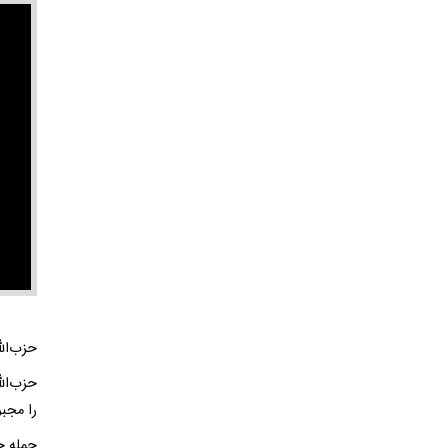
حزب‌الل
حزب‌ال
را مجب
حمله حز