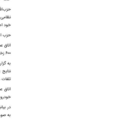
حزب‌ال
نظامی 
خود اص
حزب الله از ه
۶۰۰ زخمی از میان افسران و سربازانش رسیده است.
به گزا
نتایج ع
تلفات دشمن به بیش از 
خودروی 
در بیا
به صور