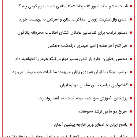
قیمت طلا و سکه امروز ۱۶ مرداد ۱۴۰۵ | طلای دست دوم گرمی چند؟
ادعای وال‌استریت ژورنال: مذاکرات لبنان و اسرائیل به بن‌بست خورد
دستور ترامپ برای شناسایی عاملان افشای اطلاعات محرمانه پنتاگون
خبر تلخ آخر هفته | امیر حیدری درگذشت +عکس
محسن رضایی: اجازه باز شدن مسیر دوم در تنگه هرمز را نخواهیم داد
ترامپ: جنگ با ایران به‌زودی پایان می‌یابد؛ مذاکرات خوب پیش می‌رود
گفت‌وگوی ترامپ با بن سلمان درباره ایران
پزشکیان: آموزش حق همه مردم است؛ نه فقط پولدارها
اخراج دو مأمور ارشد «موساد»؛
پاسخ ایران به ادعای وزیر خارجه پیشین آلمان