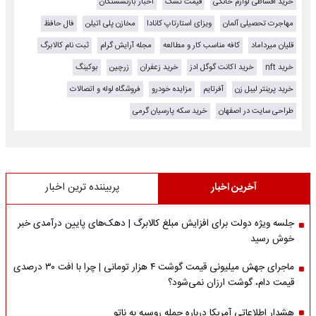
خرید اقساطی لوازم خانگی
قیمت تشک
اخبار بازنشستگان
مهاجرت تحصیلی آلمان
ویزای استارتاپ کانادا
مخازن پلی اتیلن
فال حافظ
قلیان میرداماد
کافه مناسب کار و مطالعه
مجله آرایش گرام
ثبت نام کالابرگ
خرید nft
خرید اکانت گوگل ادز
خرید زعفران
زرچین
بوکینگ
خرید پرینتر لیبل زن
آفرتایم
مزایده خودرو
فروشگاه لوله و اتصالات
طراحی سایت در اصفهان
خرید سکه پارسیان گرمی
آخرین اخبار
پربیننده ترین اخبار
جلسه ویژه دولت برای افزایش مبلغ کالابرگ | دهک‌های پایین درآمدی خبر
خوش رسید
ماجرای جهش میلیونی قیمت گوشت ۴ هزار تومانی | چرا با افت ۳۰ درصدی
قیمت دام، گوشت ارزان نمی‌شود؟
هشدار اطلاعاتی آمریکا درباره حمله روسیه به ناتو