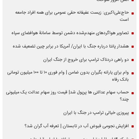
آتش افروز سوخت
حاج‌علی‌اکبری: زیست عفیفانه حقی عمومی برای همه افراد جامعه
است
تصاویر هواگردهای منهدم‌شده دشمن توسط سامانۀ هوافضای سپاه
هشدار پانتا درباره جنگ با ایران/ آمریکا در برابر چین تضعیف شده
دو راهی دردناک ترامپ برای خروج از جنگ ایران
وام برای یارانه بگیران بدون ضامن | وام فوری ۱۰ تا ۱۰۰ میلیون تومانی
بانک رفاه
حساب سهام عدالتی ها پرپول شد| قیمت روز سهام عدالت یک میلیونی
چند؟
پیروزی خیالی ترامپ در جنگ با ایران
افزایش نجومی قبوض آب در تابستان | تعرفه آب گران شد؟