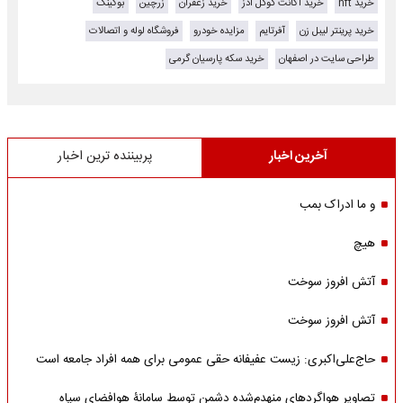
خرید nft
خرید اکانت گوگل ادز
خرید زعفران
زرچین
بوکینگ
خرید پرینتر لیبل زن
آفرتایم
مزایده خودرو
فروشگاه لوله و اتصالات
طراحی سایت در اصفهان
خرید سکه پارسیان گرمی
آخرین اخبار
پربیننده ترین اخبار
و ما ادراک بمب
هیچ
آتش افروز سوخت
آتش افروز سوخت
حاج‌علی‌اکبری: زیست عفیفانه حقی عمومی برای همه افراد جامعه است
تصاویر هواگردهای منهدم‌شده دشمن توسط سامانۀ هوافضای سپاه