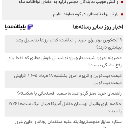
واکنش عجیب نمایندگان مجلس ترکیه به امضای توافقنامه مکه
بارش برف تابستانی در کوه دماوند +فیلم