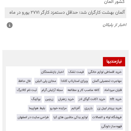
نیازمندیها
خرید اقساطی لوازم خانگی
قیمت تشک
اخبار بازنشستگان
مهاجرت تحصیلی آلمان
ویزای استارتاپ کانادا
مخازن پلی اتیلن
فال حافظ
قلیان میرداماد
کافه مناسب کار و مطالعه
مجله آرایش گرام
ثبت نام کالابرگ
خرید nft
خرید اکانت گوگل ادز
خرید زعفران
زرچین
بوکینگ
خرید پرینتر لیبل زن
باربری
آفرتایم
مزایده خودرو
بلیط هواپیما
فروشگاه لوله و اتصالات
لوازم یدکی ماشین های کیا
طراحی سایت در اصفهان
قهوه ساز دلونگی