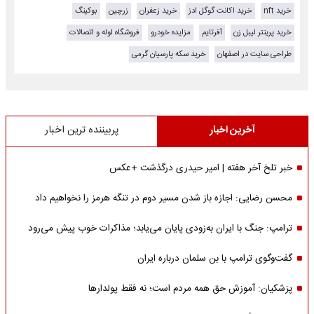
خرید nft
خرید اکانت گوگل ادز
خرید زعفران
زرچین
بوکینگ
خرید پرینتر لیبل زن
آفرتایم
مزایده خودرو
فروشگاه لوله و اتصالات
طراحی سایت در اصفهان
خرید سکه پارسیان گرمی
آخرین اخبار
پربیننده ترین اخبار
خبر تلخ آخر هفته | امیر حیدری درگذشت +عکس
محسن رضایی: اجازه باز شدن مسیر دوم در تنگه هرمز را نخواهیم داد
ترامپ: جنگ با ایران به‌زودی پایان می‌یابد؛ مذاکرات خوب پیش می‌رود
گفت‌وگوی ترامپ با بن سلمان درباره ایران
پزشکیان: آموزش حق همه مردم است؛ نه فقط پولدارها