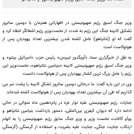
وزیر جنگ اسبق رژیم صهیونیستی در اظهاراتی همزمان با دومین سالروز
تشکیل کابینه جنگ این رژیم به شدت از نخست‌وزیر رژیم اشغالگر انتقاد کرد و
گفت که او (نتانیاهو) عامل کشته شدن بیشترین تعداد یهودیان پس از
هولوکاست است.
به نقل از خبرگزاری سما، «آویگدور لیبرمن» رئیس حزب «اسرائیل بیتنو» و
وزیر جنگ اسبق رژیم صهیونیستی کابینه «بنیامین نتانیاهو»، نخست‌وزیر این
رژیم را عامل بزرگ ترین کشتار یهودیان پس از هولوکاست دانست.
وی در این باره گفت: ما درحالی دومین سالروز تشکل کابینه را پشت سر می
گذاریم که طی آن بیشترین تعداد یهودیان پس از هولوکاست کشته شده‌اند.
جنایات رژیم صهیونیستی علیه نوار غزه در پانزدهمین ماه متوالی در حالی
ادامه دارد که دیوان کیفری بین‌المللی، دستور بازداشت بنیامین نتانیاهو و
یوآو گالانت، نخست وزیر و وزیر جنگ سابق رژیم صهیونیستی را به اتهام
ارتکاب جنایت جنگی، جنایت علیه بشریت و استفاده از گرسنگی (گرسنگی