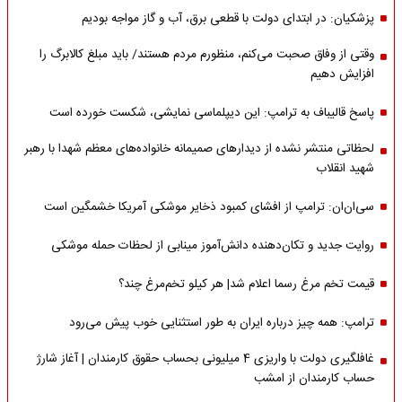
پزشکیان: در ابتدای دولت با قطعی برق، آب و گاز مواجه بودیم
وقتی از وفاق صحبت می‌کنم، منظورم مردم هستند/ باید مبلغ کالابرگ را
افزایش دهیم
پاسخ قالیباف به ترامپ: این دیپلماسی نمایشی، شکست خورده است
لحظاتی منتشر نشده از دیدارهای صمیمانه خانواده‌های معظم شهدا با رهبر
شهید انقلاب
سی‌ان‌ان: ترامپ از افشای کمبود ذخایر موشکی آمریکا خشمگین است
روایت جدید و تکان‌دهنده دانش‌آموز مینابی از لحظات حمله موشکی
قیمت تخم مرغ رسما اعلام شد| هر کیلو تخم‌مرغ چند؟
ترامپ: همه چیز درباره ایران به طور استثنایی خوب پیش می‌رود
غافلگیری دولت با واریزی 4 میلیونی بحساب حقوق کارمندان | آغاز شارژ
حساب کارمندان از امشب