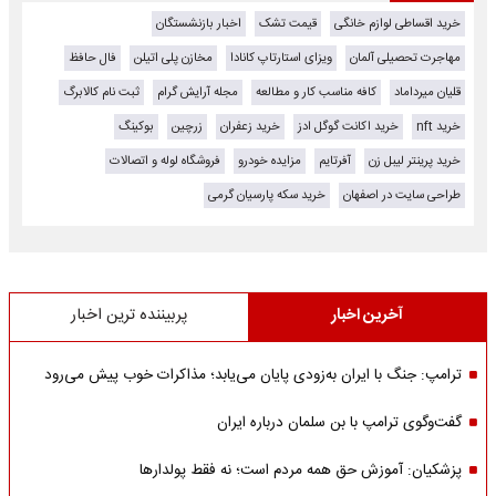
خرید اقساطی لوازم خانگی
قیمت تشک
اخبار بازنشستگان
مهاجرت تحصیلی آلمان
ویزای استارتاپ کانادا
مخازن پلی اتیلن
فال حافظ
قلیان میرداماد
کافه مناسب کار و مطالعه
مجله آرایش گرام
ثبت نام کالابرگ
خرید nft
خرید اکانت گوگل ادز
خرید زعفران
زرچین
بوکینگ
خرید پرینتر لیبل زن
آفرتایم
مزایده خودرو
فروشگاه لوله و اتصالات
طراحی سایت در اصفهان
خرید سکه پارسیان گرمی
آخرین اخبار
پربیننده ترین اخبار
ترامپ: جنگ با ایران به‌زودی پایان می‌یابد؛ مذاکرات خوب پیش می‌رود
گفت‌وگوی ترامپ با بن سلمان درباره ایران
پزشکیان: آموزش حق همه مردم است؛ نه فقط پولدارها