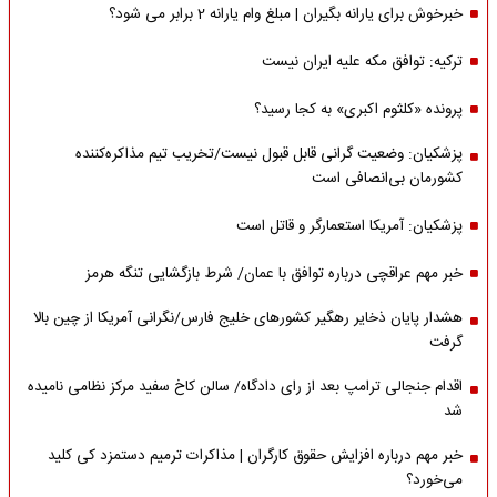
خبرخوش برای یارانه بگیران | مبلغ وام یارانه 2 برابر می شود؟
ترکیه: توافق مکه علیه ایران نیست
پرونده «کلثوم اکبری» به کجا رسید؟
پزشکیان: وضعیت گرانی قابل قبول نیست/تخریب تیم مذاکره‌کننده
کشورمان بی‌انصافی است
پزشکیان: آمریکا استعمارگر و قاتل است
خبر مهم عراقچی درباره توافق با عمان/ شرط بازگشایی تنگه هرمز
هشدار پایان ذخایر رهگیر کشورهای خلیج فارس/نگرانی آمریکا از چین بالا
گرفت
اقدام جنجالی ترامپ بعد از رای دادگاه/ سالن کاخ سفید مرکز نظامی نامیده
شد
خبر مهم درباره افزایش حقوق کارگران | مذاکرات ترمیم دستمزد کی کلید
می‌خورد؟