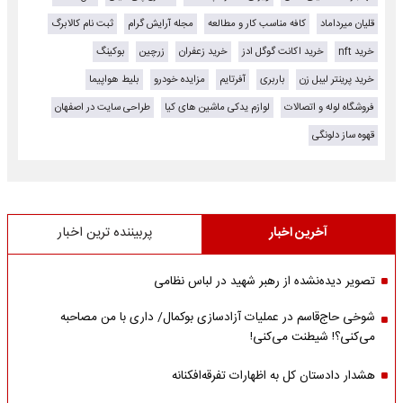
قلیان میرداماد
کافه مناسب کار و مطالعه
مجله آرایش گرام
ثبت نام کالابرگ
خرید nft
خرید اکانت گوگل ادز
خرید زعفران
زرچین
بوکینگ
خرید پرینتر لیبل زن
باربری
آفرتایم
مزایده خودرو
بلیط هواپیما
فروشگاه لوله و اتصالات
لوازم یدکی ماشین های کیا
طراحی سایت در اصفهان
قهوه ساز دلونگی
آخرین اخبار
پربیننده ترین اخبار
تصویر دیده‌نشده از رهبر شهید در لباس نظامی
شوخی حاج‌قاسم در عملیات آزادسازی بوکمال/ داری با من مصاحبه‌
می‌کنی؟! شیطنت می‌کنی!
هشدار دادستان کل به اظهارات تفرقه‌افکنانه