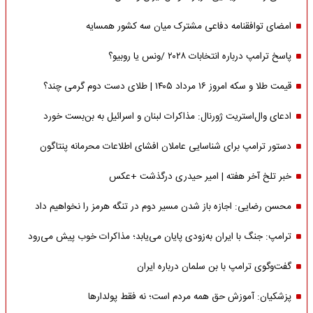
امضای توافقنامه دفاعی مشترک میان سه کشور همسایه
پاسخ ترامپ درباره انتخابات ۲۰۲۸ /ونس یا روبیو؟
قیمت طلا و سکه امروز ۱۶ مرداد ۱۴۰۵ | طلای دست دوم گرمی چند؟
ادعای وال‌استریت ژورنال: مذاکرات لبنان و اسرائیل به بن‌بست خورد
دستور ترامپ برای شناسایی عاملان افشای اطلاعات محرمانه پنتاگون
خبر تلخ آخر هفته | امیر حیدری درگذشت +عکس
محسن رضایی: اجازه باز شدن مسیر دوم در تنگه هرمز را نخواهیم داد
ترامپ: جنگ با ایران به‌زودی پایان می‌یابد؛ مذاکرات خوب پیش می‌رود
گفت‌وگوی ترامپ با بن سلمان درباره ایران
پزشکیان: آموزش حق همه مردم است؛ نه فقط پولدارها