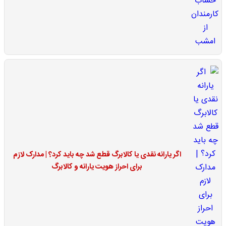
اگر یارانه نقدی یا کالابرگ قطع شد چه باید کرد؟ | مدارک لازم
برای احراز هویت یارانه و کالابرگ