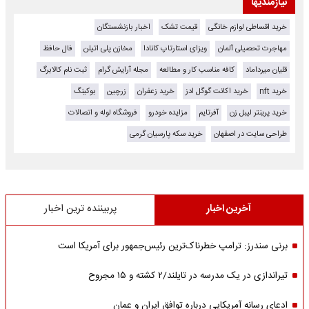
نیازمندیها
خرید اقساطی لوازم خانگی
قیمت تشک
اخبار بازنشستگان
مهاجرت تحصیلی آلمان
ویزای استارتاپ کانادا
مخازن پلی اتیلن
فال حافظ
قلیان میرداماد
کافه مناسب کار و مطالعه
مجله آرایش گرام
ثبت نام کالابرگ
خرید nft
خرید اکانت گوگل ادز
خرید زعفران
زرچین
بوکینگ
خرید پرینتر لیبل زن
آفرتایم
مزایده خودرو
فروشگاه لوله و اتصالات
طراحی سایت در اصفهان
خرید سکه پارسیان گرمی
آخرین اخبار
پربیننده ترین اخبار
برنی سندرز: ترامپ خطرناک‌ترین رئیس‌جمهور برای آمریکا است
تیراندازی در یک مدرسه در تایلند/۲ کشته و ۱۵ مجروح
ادعای رسانه آمریکایی درباره توافق ایران و عمان