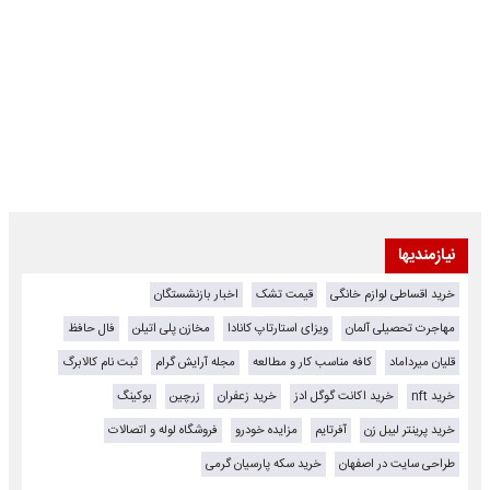
نیازمندیها
خرید اقساطی لوازم خانگی
قیمت تشک
اخبار بازنشستگان
مهاجرت تحصیلی آلمان
ویزای استارتاپ کانادا
مخازن پلی اتیلن
فال حافظ
قلیان میرداماد
کافه مناسب کار و مطالعه
مجله آرایش گرام
ثبت نام کالابرگ
خرید nft
خرید اکانت گوگل ادز
خرید زعفران
زرچین
بوکینگ
خرید پرینتر لیبل زن
آفرتایم
مزایده خودرو
فروشگاه لوله و اتصالات
طراحی سایت در اصفهان
خرید سکه پارسیان گرمی