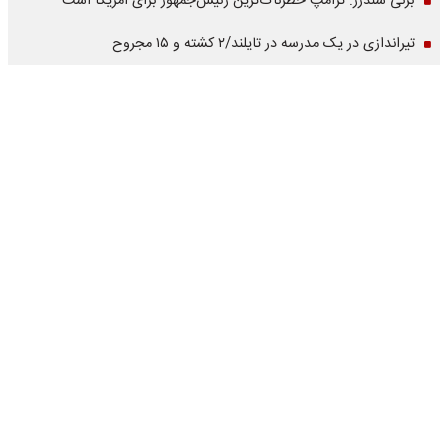
برنی سندرز: ترامپ خطرناک‌ترین رئیس‌جمهور برای آمریکا است
تیراندازی در یک مدرسه در تایلند/۲ کشته و ۱۵ مجروح