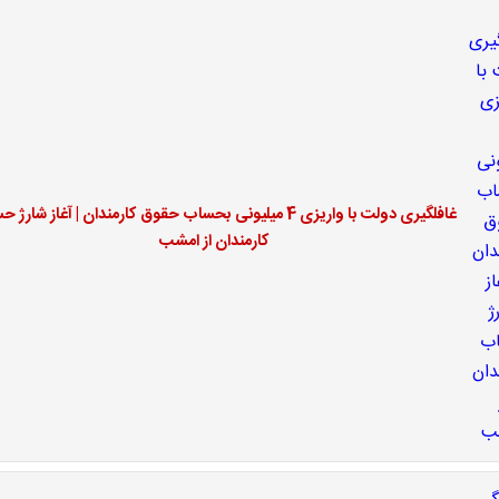
غافلگیری دولت با واریزی 4 میلیونی بحساب حقوق کارمندان | آغاز شار
کارمندان از امشب