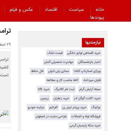
خانه
سیاست
اقتصاد
عکس و فیلم
پیوند‌ها
ترام
نیازمندیها
۲۹ اسفند ۱۴۰۳ - ۲۰:۴۸
خرید اقساطی لوازم خانگی
قیمت تشک
ترامپ
اخبار بازنشستگان
مهاجرت تحصیلی آلمان
کشیده
ویزای استارتاپ کانادا
مخازن پلی اتیلن
فال حافظ
است./
قلیان میرداماد
کافه مناسب کار و مطالعه
مجله آرایش گرام
ثبت نام کالابرگ
خرید nft
خرید اکانت گوگل ادز
خرید زعفران
زرچین
بوکینگ
خرید پرینتر لیبل زن
آفرتایم
مزایده خودرو
فروشگاه لوله و اتصالات
طراحی سایت در اصفهان
خرید سکه پارسیان گرمی