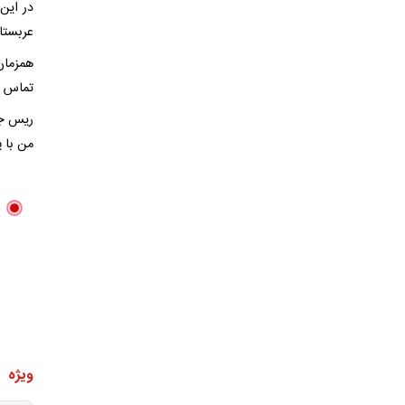
در این
عربستا
همزمان
تماس م
ریس جم
من با پ
ویژه