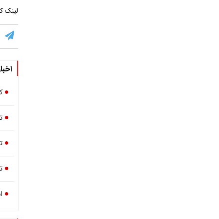
لینک کو
اخبا
ک
ت
ت
ت
ا