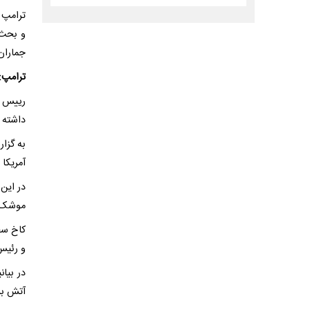
ترامپ 
و بحث 
جماران
ترامپ:
رییس ج
داشته و
به گزار
آمریکا 
در این 
موشک ه
کاخ سف
و رئیس
در بیا
آتش بس