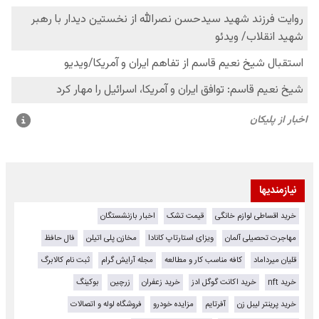
نیازمندیها
خرید اقساطی لوازم خانگی
قیمت تشک
اخبار بازنشستگان
مهاجرت تحصیلی آلمان
ویزای استارتاپ کانادا
مخازن پلی اتیلن
فال حافظ
قلیان میرداماد
کافه مناسب کار و مطالعه
مجله آرایش گرام
ثبت نام کالابرگ
خرید nft
خرید اکانت گوگل ادز
خرید زعفران
زرچین
بوکینگ
خرید پرینتر لیبل زن
آفرتایم
مزایده خودرو
فروشگاه لوله و اتصالات