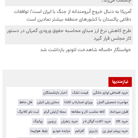
نیازمندیها
خرید اقساطی لوازم خانگی
قیمت تشک
اخبار بازنشستگان
مهاجرت تحصیلی آلمان
ویزای استارتاپ کانادا
مخازن پلی اتیلن
فال حافظ
قلیان میرداماد
کافه مناسب کار و مطالعه
مجله آرایش گرام
ثبت نام کالابرگ
خرید nft
خرید اکانت گوگل ادز
خرید زعفران
زرچین
بوکینگ
خرید پرینتر لیبل زن
باربری
آفرتایم
مزایده خودرو
بلیط هواپیما