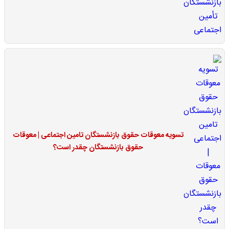
تسویه معوقات حقوق بازنشستگان تامین اجتماعی | معوقات
حقوق بازنشستگان چقدر است؟