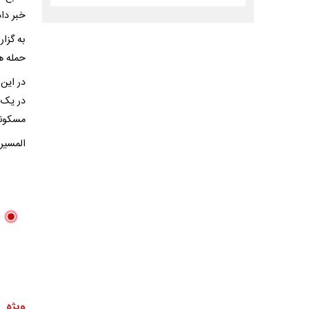
خبر داد
به گزار
حمله ه
در این
مسکونی 
المسیره
ویژه