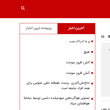
آخرین اخبار
پربیننده ترین اخبار
و ما ادراک بمب
هیچ
آتش افروز سوخت
آتش افروز سوخت
حاج‌علی‌اکبری: زیست عفیفانه حقی عمومی برای
همه افراد جامعه است
تصاویر هواگردهای منهدم‌شده دشمن توسط سامانۀ
هوافضای سپاه
ت یمن