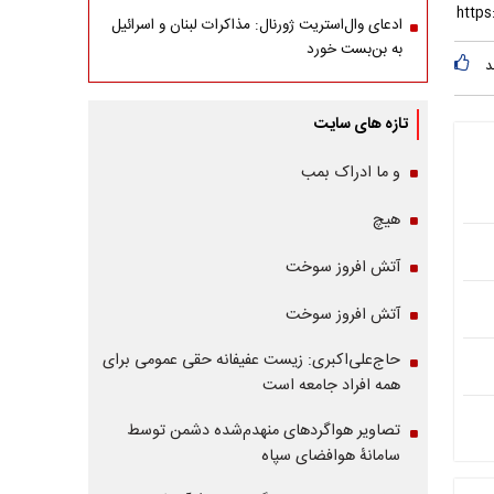
ادعای وال‌استریت ژورنال: مذاکرات لبنان و اسرائیل
به بن‌بست خورد
د
تازه های سایت
و ما ادراک بمب
هیچ
آتش افروز سوخت
آتش افروز سوخت
حاج‌علی‌اکبری: زیست عفیفانه حقی عمومی برای
همه افراد جامعه است
تصاویر هواگردهای منهدم‌شده دشمن توسط
سامانۀ هوافضای سپاه