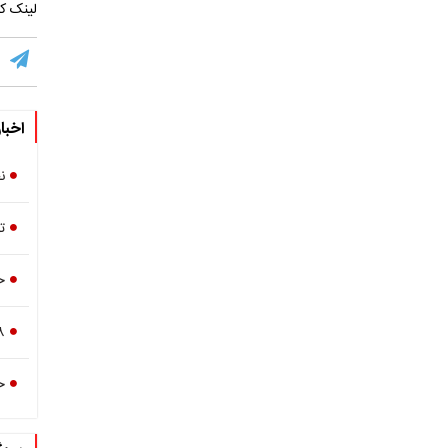
لینک کو
اخبا
ن
ت
ح
۳۸ شهید و دهها زخم
ح