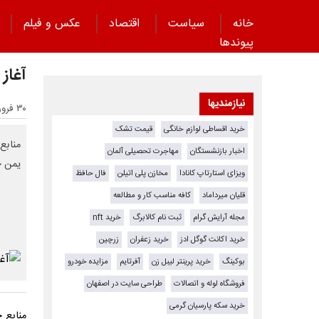
خانه
سیاست
اقتصاد
عکس و فیلم
پیوند‌ها
آغاز
نیازمندیها
۳۰ فروردین ۱۴۰۴ - ۲۳:۱۷
خرید اقساطی لوازم خانگی
قیمت تشک
منابع
اخبار بازنشستگان
مهاجرت تحصیلی آلمان
یمن خ
ویزای استارتاپ کانادا
مخازن پلی اتیلن
فال حافظ
قلیان میرداماد
کافه مناسب کار و مطالعه
مجله آرایش گرام
ثبت نام کالابرگ
خرید nft
خرید اکانت گوگل ادز
خرید زعفران
زرچین
بوکینگ
خرید پرینتر لیبل زن
آفرتایم
مزایده خودرو
فروشگاه لوله و اتصالات
طراحی سایت در اصفهان
خرید سکه پارسیان گرمی
منابع 