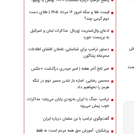
پاسخ ترامپ درباره انتخابات ۲۰۲۸ /ونس یا روبیو؟
قیمت طلا و سکه امروز ۱۶ مرداد ۱۴۰۵ | طلای دست
دوم گرمی چند؟
ادعای وال‌استریت ژورنال: مذاکرات لبنان و اسرائیل
به بن‌بست خورد
وش
دستور ترامپ برای شناسایی عاملان افشای اطلاعات
محرمانه پنتاگون
افت ۳۰ درصدی قیمت
خبر تلخ آخر هفته | امیر حیدری درگذشت +عکس
محسن رضایی: اجازه باز شدن مسیر دوم در تنگه
هرمز را نخواهیم داد
ترامپ: جنگ با ایران به‌زودی پایان می‌یابد؛ مذاکرات
خوب پیش می‌رود
گفت‌وگوی ترامپ با بن سلمان درباره ایران
پزشکیان: آموزش حق همه مردم است؛ نه فقط