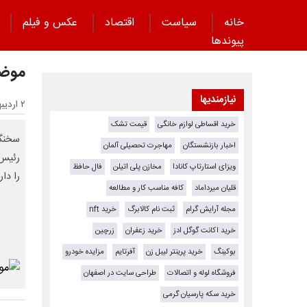
خانه
سیاست
اقتصاد
عکس و فیلم
پیوند‌ها
موضع
نیازمندیها
۲ اردیبهشت ۱۴۰۴ - ۲۰:۵۳
خرید اقساطی لوازم خانگی
قیمت تشک
سخنگو
اخبار بازنشستگان
مهاجرت تحصیلی آلمان
رئیس‌
ویزای استارتاپ کانادا
مخازن پلی اتیلن
فال حافظ
را دا
قلیان میرداماد
کافه مناسب کار و مطالعه
مجله آرایش گرام
ثبت نام کالابرگ
خرید nft
خرید اکانت گوگل ادز
خرید زعفران
زرچین
بوکینگ
خرید پرینتر لیبل زن
آفرتایم
مزایده خودرو
فروشگاه لوله و اتصالات
طراحی سایت در اصفهان
خرید سکه پارسیان گرمی