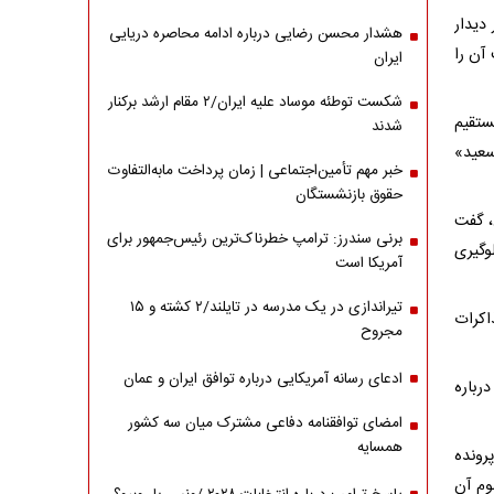
دیدار
هشدار محسن رضایی درباره ادامه محاصره دریایی
آن را
ایران
شکست توطئه موساد علیه ایران/۲ مقام‌ ارشد برکنار
ستقیم
شدند
سعید»
خبر مهم تأمین‌اجتماعی | زمان پرداخت مابه‌التفاوت
حقوق بازنشستگان
، گفت
برنی سندرز: ترامپ خطرناک‌ترین رئیس‌جمهور برای
وگیری
آمریکا است
تیراندازی در یک مدرسه در تایلند/۲ کشته و ۱۵
اکرات
مجروح
ادعای رسانه آمریکایی درباره توافق ایران و عمان
رباره
امضای توافقنامه دفاعی مشترک میان سه کشور
همسایه
رونده
وم آن