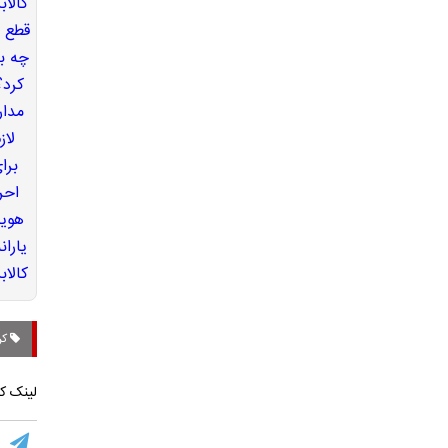
کر
لینک کو