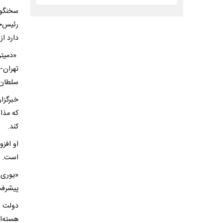
سخنگوی
رئیس‌ج
دارد از
«دمیتر
تهران-
سلطان 
خبرگزا
که مذا
کند.
او افز
است.
«یوری 
پیشرفت‌
دولت ت
هسته‌ا