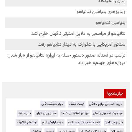
نیازمندیها
خرید اقساطی لوازم خانگی
قیمت تشک
اخبار بازنشستگان
مهاجرت تحصیلی آلمان
ویزای استارتاپ کانادا
مخازن پلی اتیلن
فال حافظ
قلیان میرداماد
کافه مناسب کار و مطالعه
مجله آرایش گرام
ثبت نام کالابرگ
خرید nft
خرید اکانت گوگل ادز
خرید زعفران
زرچین
بوکینگ