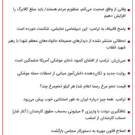
وقتی از وفاق صحبت می‌کنم، منظورم مردم هستند/ باید مبلغ کالابرگ را
افزایش دهیم
پاسخ قالیباف به ترامپ: این دیپلماسی نمایشی، شکست خورده است
لحظاتی منتشر نشده از دیدارهای صمیمانه خانواده‌های معظم شهدا با رهبر
شهید انقلاب
سی‌ان‌ان: ترامپ از افشای کمبود ذخایر موشکی آمریکا خشمگین است
روایت جدید و تکان‌دهنده دانش‌آموز مینابی از لحظات حمله موشکی
قیمت تخم مرغ رسما اعلام شد| هر کیلو تخم‌مرغ چند؟
ترامپ: همه چیز درباره ایران به طور استثنایی خوب پیش می‌رود
غافلگیری دولت با واریزی 4 میلیونی بحساب حقوق کارمندان | آغاز شارژ
حساب کارمندان از امشب
اصلاح قانون مهریه به دستورکار مجلس بازگشت