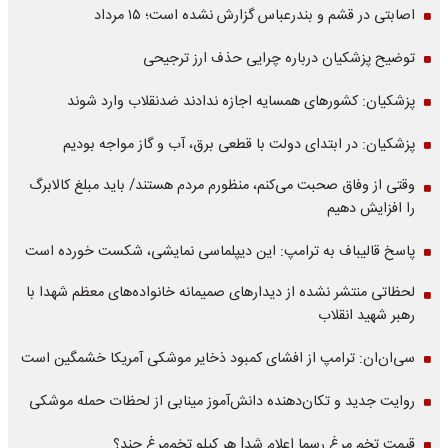
اصابتی در قشم و بندرعباس گزارش نشده است؛ ۱۵ مرداد
توضیح پزشکیان درباره چرایی حذف ارز ترجیحی
پزشکیان: کشورهای همسایه اجازه ندادند ضدنقلاب وارد شوند
پزشکیان: در ابتدای دولت با قطعی برق، آب و گاز مواجه بودیم
وقتی از وفاق صحبت می‌کنم، منظورم مردم هستند/ باید مبلغ کالابرگ
را افزایش دهیم
پاسخ قالیباف به ترامپ: این دیپلماسی نمایشی، شکست خورده است
لحظاتی منتشر نشده از دیدارهای صمیمانه خانواده‌های معظم شهدا با
رهبر شهید انقلاب
سی‌ان‌ان: ترامپ از افشای کمبود ذخایر موشکی آمریکا خشمگین است
روایت جدید و تکان‌دهنده دانش‌آموز مینابی از لحظات حمله موشکی
قیمت تخم مرغ رسما اعلام شد| هر کیلو تخم‌مرغ چند؟