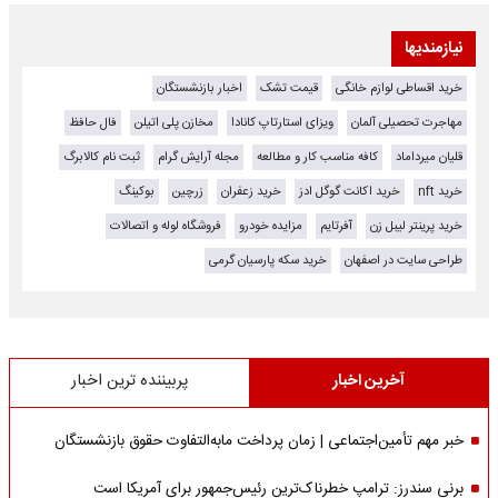
نیازمندیها
خرید اقساطی لوازم خانگی
قیمت تشک
اخبار بازنشستگان
مهاجرت تحصیلی آلمان
ویزای استارتاپ کانادا
مخازن پلی اتیلن
فال حافظ
قلیان میرداماد
کافه مناسب کار و مطالعه
مجله آرایش گرام
ثبت نام کالابرگ
خرید nft
خرید اکانت گوگل ادز
خرید زعفران
زرچین
بوکینگ
خرید پرینتر لیبل زن
آفرتایم
مزایده خودرو
فروشگاه لوله و اتصالات
طراحی سایت در اصفهان
خرید سکه پارسیان گرمی
آخرین اخبار
پربیننده ترین اخبار
خبر مهم تأمین‌اجتماعی | زمان پرداخت مابه‌التفاوت حقوق بازنشستگان
برنی سندرز: ترامپ خطرناک‌ترین رئیس‌جمهور برای آمریکا است