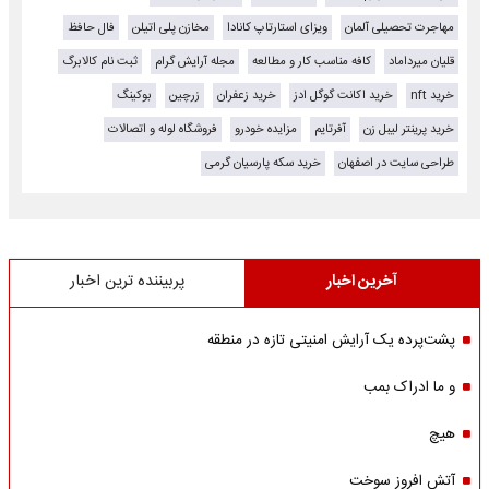
مهاجرت تحصیلی آلمان
ویزای استارتاپ کانادا
مخازن پلی اتیلن
فال حافظ
قلیان میرداماد
کافه مناسب کار و مطالعه
مجله آرایش گرام
ثبت نام کالابرگ
خرید nft
خرید اکانت گوگل ادز
خرید زعفران
زرچین
بوکینگ
خرید پرینتر لیبل زن
آفرتایم
مزایده خودرو
فروشگاه لوله و اتصالات
طراحی سایت در اصفهان
خرید سکه پارسیان گرمی
آخرین اخبار
پربیننده ترین اخبار
پشت‌پرده یک آرایش امنیتی تازه در منطقه
و ما ادراک بمب
هیچ
آتش افروز سوخت