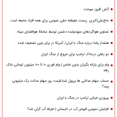
آتش افروز سوخت
حاج‌علی‌اکبری: زیست عفیفانه حقی عمومی برای همه افراد جامعه است
تصاویر هواگردهای منهدم‌شده دشمن توسط سامانۀ هوافضای سپاه
هشدار پانتا درباره جنگ با ایران/ آمریکا در برابر چین تضعیف شده
دو راهی دردناک ترامپ برای خروج از جنگ ایران
وام برای یارانه بگیران بدون ضامن | وام فوری ۱۰ تا ۱۰۰ میلیون تومانی بانک
رفاه
حساب سهام عدالتی ها پرپول شد| قیمت روز سهام عدالت یک میلیونی
چند؟
پیروزی خیالی ترامپ در جنگ با ایران
افزایش نجومی قبوض آب در تابستان | تعرفه آب گران شد؟