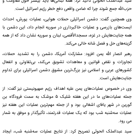
سید عبدالملک الحوثی تأکید کرد: همه لبنانی‌ها باید بیشتر حول مقاومت و
حزب‌الله جمع شوند چرا که ضامن واقعی دفع خطر رژیم اسرائیل است.
وی همچنین گفت: دشمن اسرائیلی حملات هوایی، عملیات یورش، احداث
ایست‌های بازرسی و عملیات خاکبرداری در سوریه انجام داد، این دشمن با
همه جنایت‌هایش در غزه، مسجدالأقصی، لبنان و سوریه نشان داد که از همه
گزینه‌های حل و فصل شانه خالی می‌کند.
رهبر انصار الله یمن افزود: مشارکت آمریکا، دشمن را به تشدید حملات،
تجاوزات و نقض قوانین و معاهدات تشویق می‌کند، بی‌تفاوتی و انفعال
کشورهای عربی و اسلامی نیز بزرگ‌ترین مشوق دشمن اسرائیلی برای تداوم
جنایت‌هایش است.
وی در خصوص عملیات‌های یمن علیه اهداف رژیم صهیونیستی نیز گفت: از
جمله عملیات‌های ما در این هفته شلیک ۵ موشک به سمت فرودگاه بن
گورین در شهر یافای اشغالی بود و از جمله مهم‌ترین عملیات این هفته نیز
عملیات سه‌شنبه شب بود که یک عملیات قدرتمند، تأثیرگذار و موفق به شمار
می رود.
سید عبدالملک الحوثی تصریح کرد: از نتایج عملیات سه‌شنبه شب، ایجاد