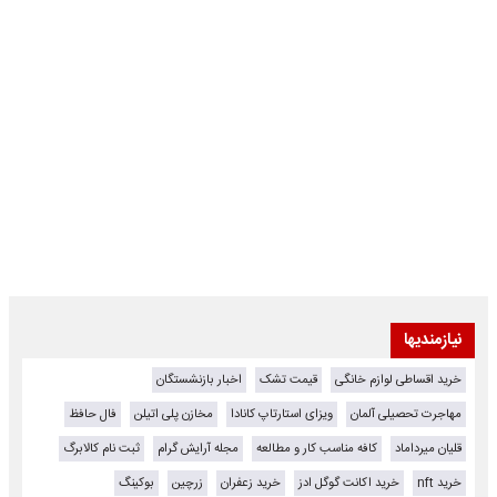
نیازمندیها
خرید اقساطی لوازم خانگی
قیمت تشک
اخبار بازنشستگان
مهاجرت تحصیلی آلمان
ویزای استارتاپ کانادا
مخازن پلی اتیلن
فال حافظ
قلیان میرداماد
کافه مناسب کار و مطالعه
مجله آرایش گرام
ثبت نام کالابرگ
خرید nft
خرید اکانت گوگل ادز
خرید زعفران
زرچین
بوکینگ