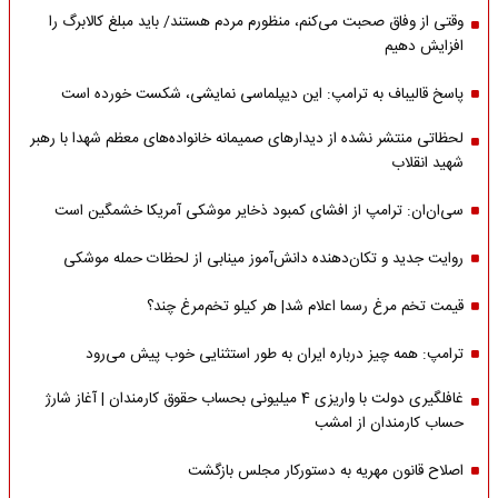
وقتی از وفاق صحبت می‌کنم، منظورم مردم هستند/ باید مبلغ کالابرگ را
افزایش دهیم
پاسخ قالیباف به ترامپ: این دیپلماسی نمایشی، شکست خورده است
لحظاتی منتشر نشده از دیدارهای صمیمانه خانواده‌های معظم شهدا با رهبر
شهید انقلاب
سی‌ان‌ان: ترامپ از افشای کمبود ذخایر موشکی آمریکا خشمگین است
روایت جدید و تکان‌دهنده دانش‌آموز مینابی از لحظات حمله موشکی
قیمت تخم مرغ رسما اعلام شد| هر کیلو تخم‌مرغ چند؟
ترامپ: همه چیز درباره ایران به طور استثنایی خوب پیش می‌رود
غافلگیری دولت با واریزی 4 میلیونی بحساب حقوق کارمندان | آغاز شارژ
حساب کارمندان از امشب
اصلاح قانون مهریه به دستورکار مجلس بازگشت