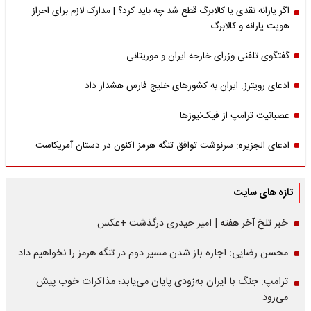
اگر یارانه نقدی یا کالابرگ قطع شد چه باید کرد؟ | مدارک لازم برای احراز
هویت یارانه و کالابرگ
گفتگوی تلفنی وزرای خارجه ایران و موریتانی
ادعای رویترز: ایران به کشورهای خلیج فارس هشدار داد
عصبانیت ترامپ از فیک‌نیوزها
ادعای الجزیره: سرنوشت توافق تنگه هرمز اکنون در دستان آمریکاست
تازه های سایت
خبر تلخ آخر هفته | امیر حیدری درگذشت +عکس
محسن رضایی: اجازه باز شدن مسیر دوم در تنگه هرمز را نخواهیم داد
ترامپ: جنگ با ایران به‌زودی پایان می‌یابد؛ مذاکرات خوب پیش
می‌رود