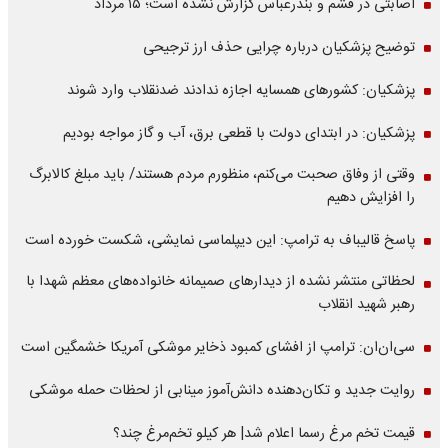
اصابتی در قشم و بندرعباس گزارش نشده است؛ ۱۵ مرداد
توضیح پزشکیان درباره چرایی حذف ارز ترجیحی
پزشکیان: کشورهای همسایه اجازه ندادند ضدنقلاب وارد شوند
پزشکیان: در ابتدای دولت با قطعی برق، آب و گاز مواجه بودیم
وقتی از وفاق صحبت می‌کنم، منظورم مردم هستند/ باید مبلغ کالابرگ
را افزایش دهیم
پاسخ قالیباف به ترامپ: این دیپلماسی نمایشی، شکست خورده است
لحظاتی منتشر نشده از دیدارهای صمیمانه خانواده‌های معظم شهدا با
رهبر شهید انقلاب
سی‌ان‌ان: ترامپ از افشای کمبود ذخایر موشکی آمریکا خشمگین است
روایت جدید و تکان‌دهنده دانش‌آموز مینابی از لحظات حمله موشکی
قیمت تخم مرغ رسما اعلام شد| هر کیلو تخم‌مرغ چند؟