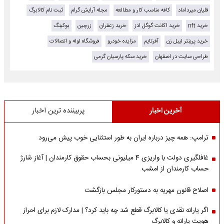
قلیان میرداماد
کافه مناسب کار و مطالعه
مجله آرایش گرام
ثبت نام کالابرگ
خرید nft
خرید اکانت گوگل ادز
خرید زعفران
زرچین
بوکینگ
خرید پرینتر لیبل زن
آفرتایم
مزایده خودرو
فروشگاه لوله و اتصالات
طراحی سایت در اصفهان
خرید سکه پارسیان گرمی
آخرین اخبار
پربیننده ترین اخبار
ترامپ: همه چیز درباره ایران به طور استثنایی خوب پیش می‌رود
غافلگیری دولت با واریزی 4 میلیونی بحساب حقوق کارمندان | آغاز شارژ
حساب کارمندان از امشب
اصلاح قانون مهریه به دستورکار مجلس بازگشت
اگر یارانه نقدی یا کالابرگ قطع شد چه باید کرد؟ | مدارک لازم برای احراز
هویت یارانه و کالابرگ