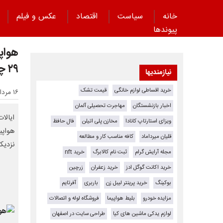
خانه
سیاست
اقتصاد
عکس و فیلم
پیوند‌ها
هواپی
۲۹ چه بود؟
نیازمندیها
خرید اقساطی لوازم خانگی
قیمت تشک
۱۶ مرداد ۱۴۰۴ - ۱۲:۲۰
اخبار بازنشستگان
مهاجرت تحصیلی آلمان
ایالا
ویزای استارتاپ کانادا
مخازن پلی اتیلن
فال حافظ
هواپی
قلیان میرداماد
کافه مناسب کار و مطالعه
نزدیک
مجله آرایش گرام
ثبت نام کالابرگ
خرید nft
خرید اکانت گوگل ادز
خرید زعفران
زرچین
بوکینگ
خرید پرینتر لیبل زن
باربری
آفرتایم
مزایده خودرو
بلیط هواپیما
فروشگاه لوله و اتصالات
لوازم یدکی ماشین های کیا
طراحی سایت در اصفهان