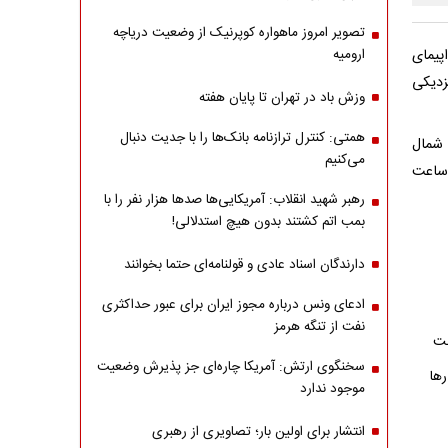
تصویر امروز ماهواره کوپرنیک از وضعیت دریاچه
پیمای
ارومیه
زدیکی
وزش باد در تهران تا پایان هفته
همتی: کنترل ترازنامه بانک‌ها را با جدیت دنبال
تز، شمال
می‌کنیم
غرب مجمع‌الجزایر قطبی روسیه، نوایا زملیا، گشت زنی کرده و تقریباً ۱۴ ساعت
رهبر شهید انقلاب: آمریکایی‌ها صدها هزار نفر را با
بمب اتم کشتند بدون هیچ استدلالی!
دارندگان اسناد عادی و قولنامه‌ای حتما بخوانند
ادعای ونس درباره مجوز ایران برای عبور حداکثری
نفت از تنگه هرمز
سخنگوی ارتش: آمریکا چاره‌ای جز پذیرش وضعیت
رها
موجود ندارد
انتشار برای اولین بار؛ تصاویری از رهبری