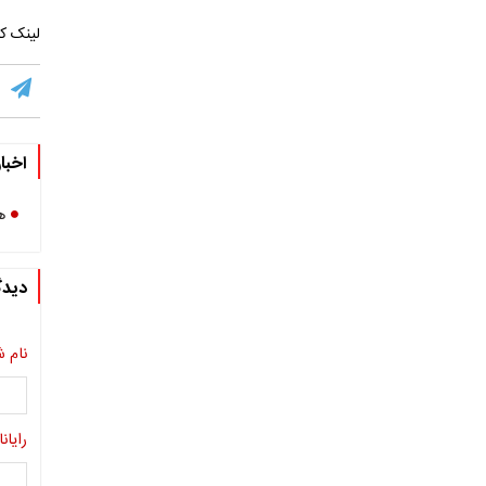
لینک کو
اخبا
ه
دیدگ
نام ش
رایانا