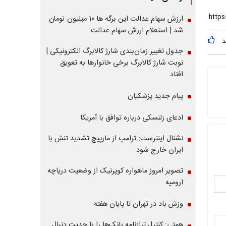
ارزش سهام عدالت این برگه ها 10 میلیون تومان
شد | استعلام ارزش سهام عدالت
د
جدول تغییر زمان‌بندی شارژ کالابرگ الکترونیکی |
نوبت شارژ کالابرگ برخی خانوارها به تعویق
افتاد
پیام جدید پزشکیان
ادعای زلنسکی درباره توافق با آمریکا
نشنال اینترست: ترامپ از مارپیچ تشدید تنش با
ایران خارج شود
تصویر امروز ماهواره کوپرنیک از وضعیت دریاچه
ارومیه
وزش باد در تهران تا پایان هفته
همتی: کنترل ترازنامه بانک‌ها را با جدیت دنبال