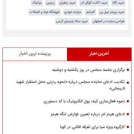
خرید nft
خرید اکانت گوگل ادز
خرید زعفران
زرچین
بوکینگ
خرید پرینتر لیبل زن
آفرتایم
مزایده خودرو
فروشگاه لوله و اتصالات
طراحی سایت در اصفهان
خرید سکه پارسیان گرمی
آخرین اخبار
پربیننده ترین اخبار
برگزاری جلسه مجلس در روز یکشنبه و دوشنبه
تکذیب ادعای نماینده مجلس درباره «نحوه ردزنی محل استقرار شهید
لاریجانی»
نحوه فعال‌سازی کیف پول الکترونیک با کد دستوری
ادعای هرمز لتر درباره تعیین عوارض تنگه هرمز
کارگروه ویژه سیا برای تفرقه افکنی در کوبا