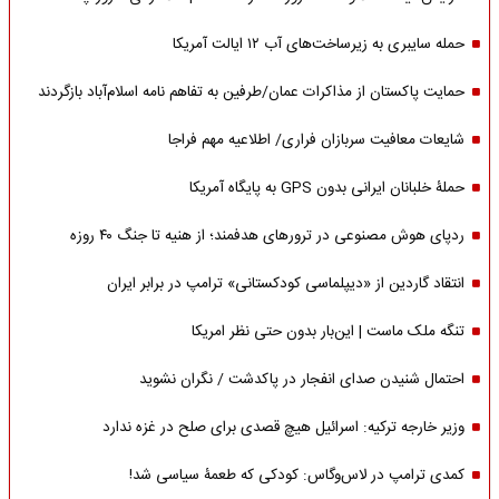
حمله سایبری به زیرساخت‌های آب ۱۲ ایالت آمریکا
حمایت پاکستان از مذاکرات عمان/طرفین به تفاهم نامه اسلام‌آباد بازگردند
شایعات معافیت سربازان فراری/ اطلاعیه مهم فراجا
حملۀ خلبانان ایرانی بدون GPS به پایگاه آمریکا
ردپای هوش مصنوعی در ترورهای هدفمند؛ از هنیه تا جنگ ۴۰ روزه
انتقاد گاردین از «دیپلماسی کودکستانی» ترامپ در برابر ایران
تنگه ملک ماست | این‌بار بدون حتی نظر امریکا
احتمال شنیدن صدای انفجار در پاکدشت / نگران نشوید
وزیر خارجه ترکیه: اسرائیل هیچ قصدی برای صلح در غزه ندارد
کمدی ترامپ در لاس‌وگاس: کودکی که طعمۀ سیاسی شد!