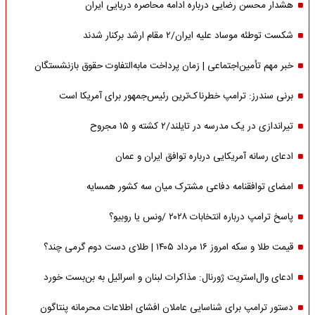
هشدار محسن رضایی درباره ادامه محاصره دریایی ایران
شکست توطئه موساد علیه ایران/۲ مقام‌ ارشد برکنار شدند
خبر مهم تأمین‌اجتماعی | زمان پرداخت مابه‌التفاوت حقوق بازنشستگان
برنی سندرز: ترامپ خطرناک‌ترین رئیس‌جمهور برای آمریکا است
تیراندازی در یک مدرسه در تایلند/۲ کشته و ۱۵ مجروح
ادعای رسانه آمریکایی درباره توافق ایران و عمان
امضای توافقنامه دفاعی مشترک میان سه کشور همسایه
پاسخ ترامپ درباره انتخابات ۲۰۲۸ /ونس یا روبیو؟
قیمت طلا و سکه امروز ۱۶ مرداد ۱۴۰۵ | طلای دست دوم گرمی چند؟
ادعای وال‌استریت ژورنال: مذاکرات لبنان و اسرائیل به بن‌بست خورد
دستور ترامپ برای شناسایی عاملان افشای اطلاعات محرمانه پنتاگون