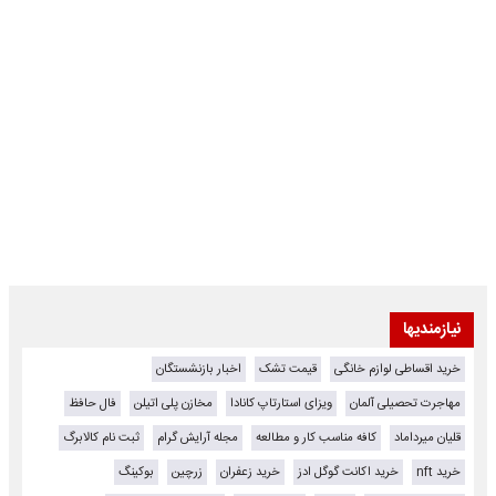
نیازمندیها
خرید اقساطی لوازم خانگی
قیمت تشک
اخبار بازنشستگان
مهاجرت تحصیلی آلمان
ویزای استارتاپ کانادا
مخازن پلی اتیلن
فال حافظ
قلیان میرداماد
کافه مناسب کار و مطالعه
مجله آرایش گرام
ثبت نام کالابرگ
خرید nft
خرید اکانت گوگل ادز
خرید زعفران
زرچین
بوکینگ