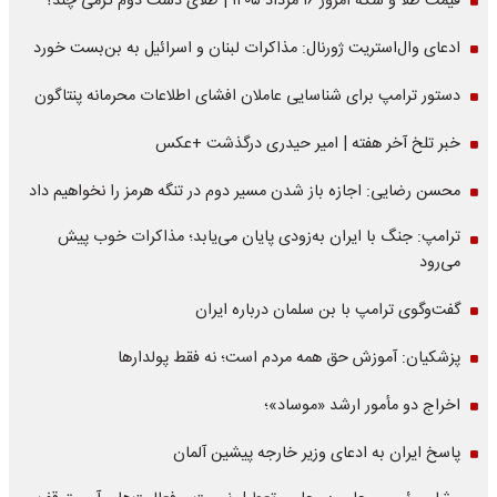
قیمت طلا و سکه امروز ۱۶ مرداد ۱۴۰۵ | طلای دست دوم گرمی چند؟
ادعای وال‌استریت ژورنال: مذاکرات لبنان و اسرائیل به بن‌بست خورد
دستور ترامپ برای شناسایی عاملان افشای اطلاعات محرمانه پنتاگون
خبر تلخ آخر هفته | امیر حیدری درگذشت +عکس
محسن رضایی: اجازه باز شدن مسیر دوم در تنگه هرمز را نخواهیم داد
ترامپ: جنگ با ایران به‌زودی پایان می‌یابد؛ مذاکرات خوب پیش
می‌رود
گفت‌وگوی ترامپ با بن سلمان درباره ایران
پزشکیان: آموزش حق همه مردم است؛ نه فقط پولدارها
اخراج دو مأمور ارشد «موساد»؛
پاسخ ایران به ادعای وزیر خارجه پیشین آلمان